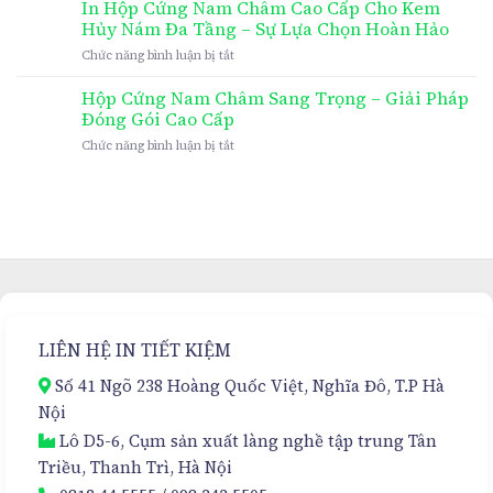
In Hộp Cứng Nam Châm Cao Cấp Cho Kem
Hủy Nám Đa Tầng – Sự Lựa Chọn Hoàn Hảo
ở
Chức năng bình luận bị tắt
In
Hộp
Hộp Cứng Nam Châm Sang Trọng – Giải Pháp
Cứng
Đóng Gói Cao Cấp
Nam
ở
Chức năng bình luận bị tắt
Châm
Hộp
Cao
Cứng
Cấp
Nam
Cho
Châm
Kem
Sang
Hủy
Trọng
Nám
–
Đa
Giải
Tầng
Pháp
–
Đóng
Sự
LIÊN HỆ IN TIẾT KIỆM
Gói
Lựa
Cao
Chọn
Số 41 Ngõ 238 Hoàng Quốc Việt, Nghĩa Đô, T.P Hà
Cấp
Hoàn
Nội
Hảo
Lô D5-6, Cụm sản xuất làng nghề tập trung Tân
Triều, Thanh Trì, Hà Nội