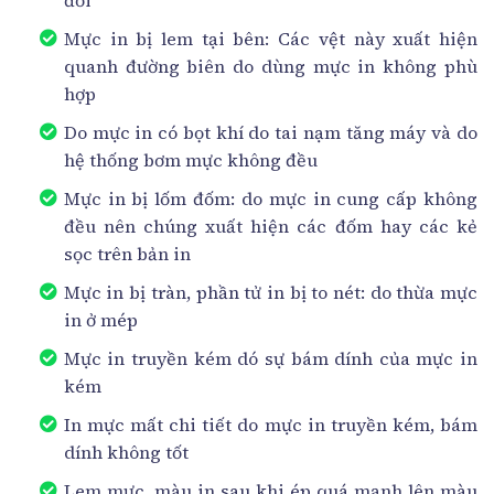
Mực in bị lem tại bên: Các vệt này xuất hiện
quanh đường biên do dùng mực in không phù
hợp
Do mực in có bọt khí do tai nạm tăng máy và do
hệ thống bơm mực không đều
Mực in bị lốm đốm: do mực in cung cấp không
đều nên chúng xuất hiện các đốm hay các kẻ
sọc trên bản in
Mực in bị tràn, phần tử in bị to nét: do thừa mực
in ở mép
Mực in truyền kém dó sự bám dính của mực in
kém
In mực mất chi tiết do mực in truyền kém, bám
dính không tốt
Lem mực, màu in sau khi ép quá mạnh lên màu