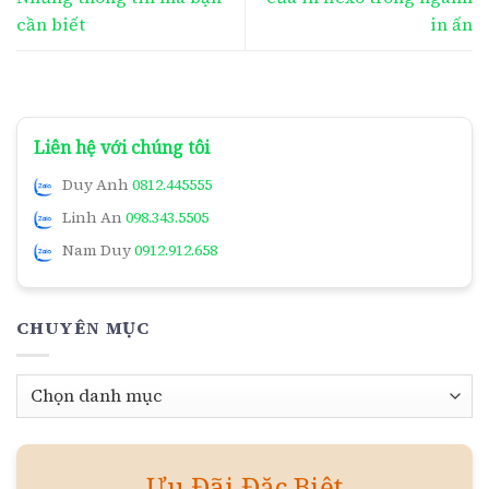
cần biết
in ấn
Liên hệ với chúng tôi
Duy Anh
0812.445555
Linh An
098.343.5505
Nam Duy
0912.912.658
CHUYÊN MỤC
Chuyên
mục
Ưu Đãi Đặc Biệt