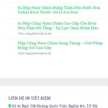
In Hộp Nam Châm Đựng Tinh Dầu Nước Hoa
Dubai Kích Thước 15×11.5×6.5cm
In Hộp Cứng Nam Châm Cao Cấp Cho Kem
Hủy Nám Đa Tầng – Sự Lựa Chọn Hoàn Hảo
ở
Chức năng bình luận bị tắt
In
Hộp
Hộp Cứng Nam Châm Sang Trọng – Giải Pháp
Cứng
Đóng Gói Cao Cấp
Nam
ở
Chức năng bình luận bị tắt
Châm
Hộp
Cao
Cứng
Cấp
Nam
Cho
Châm
Kem
Sang
Hủy
Trọng
Nám
–
Đa
Giải
Tầng
Pháp
–
Đóng
Sự
LIÊN HỆ IN TIẾT KIỆM
Gói
Lựa
Cao
Chọn
Số 41 Ngõ 238 Hoàng Quốc Việt, Nghĩa Đô, T.P Hà
Cấp
Hoàn