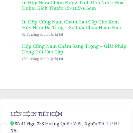
In Hộp Nam Châm Đựng Tinh Dầu Nước Hoa
Dubai Kích Thước 15×11.5×6.5cm
In Hộp Cứng Nam Châm Cao Cấp Cho Kem
Hủy Nám Đa Tầng – Sự Lựa Chọn Hoàn Hảo
ở
Chức năng bình luận bị tắt
In
Hộp
Hộp Cứng Nam Châm Sang Trọng – Giải Pháp
Cứng
Đóng Gói Cao Cấp
Nam
ở
Chức năng bình luận bị tắt
Châm
Hộp
Cao
Cứng
Cấp
Nam
Cho
Châm
Kem
Sang
Hủy
Trọng
Nám
–
Đa
Giải
Tầng
Pháp
–
Đóng
Sự
LIÊN HỆ IN TIẾT KIỆM
Gói
Lựa
Cao
Chọn
Số 41 Ngõ 238 Hoàng Quốc Việt, Nghĩa Đô, T.P Hà
Cấp
Hoàn
Nội
Hảo