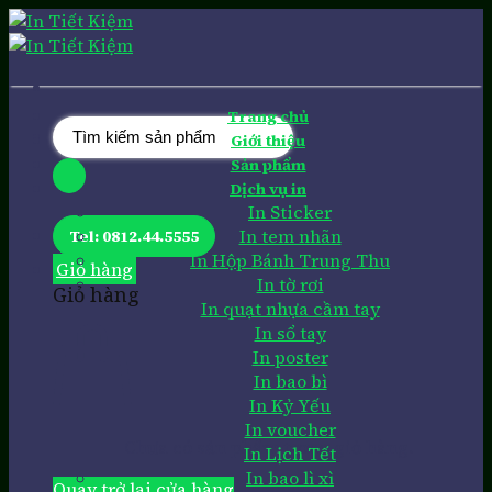
Skip
to
content
Trang chủ
Tìm
Giới thiệu
kiếm:
Sản phẩm
Dịch vụ in
In Sticker
In tem nhãn
Tel: 0812.44.5555
In Hộp Bánh Trung Thu
Giỏ hàng
In tờ rơi
Giỏ hàng
In quạt nhựa cầm tay
In sổ tay
In poster
In bao bì
In Kỷ Yếu
In voucher
Chưa có sản phẩm trong giỏ hàng.
In Lịch Tết
In bao lì xì
Quay trở lại cửa hàng