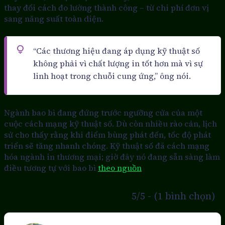
thay đổi cách đo lường thành công – từ chi phí đơn vị
sang năng suất toàn diện.
“Các thương hiệu đang áp dụng kỹ thuật số
không phải vì chất lượng in tốt hơn mà vì sự
linh hoạt trong chuỗi cung ứng,” ông nói.
Ngành bao bì đang đứng trước ngưỡng cửa của một
cuộc cách mạng kỹ thuật số. Dù còn nhiều rào cản, lịch
sử cho thấy rằng khi điểm bùng phát đến, tốc độ phát
triển sẽ tăng nhanh chóng. Kỹ thuật số đã cách mạng
hóa ngành in thương mại; giờ đây nó đang sẵn sàng làm
điều tương tự với bao bì
theo nguồn
5/5 - (1 bình chọn)