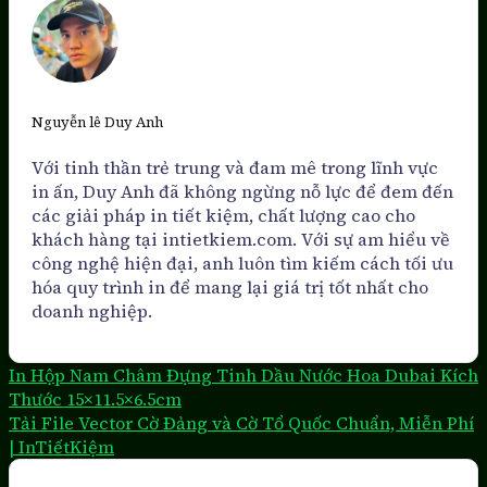
Nguyễn lê Duy Anh
Với tinh thần trẻ trung và đam mê trong lĩnh vực
in ấn, Duy Anh đã không ngừng nỗ lực để đem đến
các giải pháp in tiết kiệm, chất lượng cao cho
khách hàng tại intietkiem.com. Với sự am hiểu về
công nghệ hiện đại, anh luôn tìm kiếm cách tối ưu
hóa quy trình in để mang lại giá trị tốt nhất cho
doanh nghiệp.
In Hộp Nam Châm Đựng Tinh Dầu Nước Hoa Dubai Kích
Thước 15×11.5×6.5cm
Tải File Vector Cờ Đảng và Cờ Tổ Quốc Chuẩn, Miễn Phí
| InTiếtKiệm