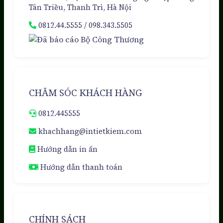
Tân Triều, Thanh Trì, Hà Nội
Đa
Đóng
Tầng
Gói
0812.44.5555
/
098.343.5505
–
Cao
Sự
Cấp
Lựa
Chọn
Hoàn
Hảo
CHĂM SÓC KHÁCH HÀNG
0812.445555
khachhang@intietkiem.com
Hướng dẫn in ấn
Hướng dẫn thanh toán
CHÍNH SÁCH