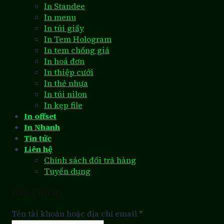
In Standee
In menu
In túi giấy
In Tem Hologram
In tem chống giả
In hoá đơn
In thiệp cưới
In thẻ nhựa
In túi nilon
In kẹp file
In offset
In Nhanh
Tin tức
Liên hệ
Chính sách đổi trả hàng
Tuyển dụng
Đăng nhập
Tên tài khoản hoặc địa chỉ email
*