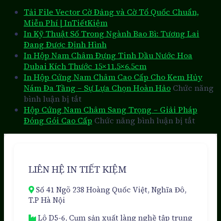
Tải File Vector Cờ Đảng và Cờ Tổ Quốc Chuẩn,
Miễn Phí | InTiếtKiệm
In Kỹ Thuật Số Trong Ngành Bao Bì: Tương Lai
Đang Được Định Hình
In Hộp Nam Châm Đựng Tinh Dầu Nước Hoa
Dubai Kích Thước 15×11.5×6.5cm
In Hộp Cứng Nam Châm Cao Cấp Cho Kem Hủy
Nám Đa Tầng – Sự Lựa Chọn Hoàn Hảo
Chức năng
ở
bình luận bị tắt
In
Hộp Cứng Nam Châm Sang Trọng – Giải Pháp
Hộp
ở
Đóng Gói Cao Cấp
Chức năng bình luận bị tắt
Cứng
Hộp
Nam
Cứng
Châm
Nam
Cao
Châm
LIÊN HỆ IN TIẾT KIỆM
Cấp
Sang
Cho
Trọng
Số 41 Ngõ 238 Hoàng Quốc Việt, Nghĩa Đô,
Kem
–
T.P Hà Nội
Hủy
Giải
Nám
Pháp
Lô D5-6, Cụm sản xuất làng nghề tập trung