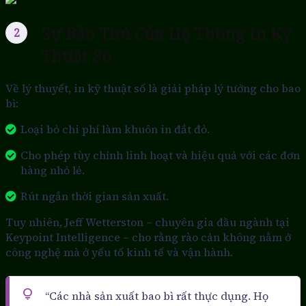
Sự Bảo Thủ Của Hệ Thống In Kỹ
Thuật Số
Về lý thuyết, in kỹ thuật số là giải pháp lý tưởng cho bao
bì:
Loại bỏ chi phí làm khuôn in đắt đỏ.
Cho phép tùy chỉnh linh hoạt và hiệu quả với các đơn
hàng nhỏ lẻ.
Rút ngắn thời gian sản xuất.
Tuy nhiên, Jeff Wetterston – chuyên gia đầu ngành tại
Keypoint Intelligence – cho rằng rào cản không nằm ở
công nghệ mà ở yếu tố kinh tế và vận hành.
“Các nhà sản xuất bao bì rất thực dụng. Họ