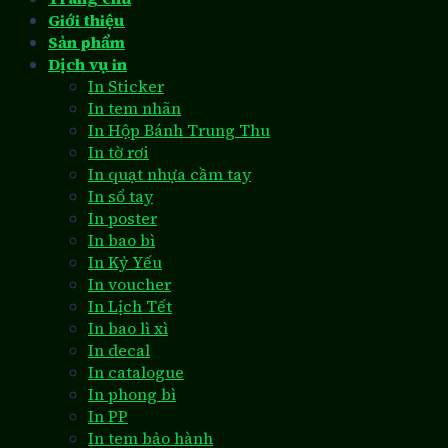
Giới thiệu
Sản phẩm
Dịch vụ in
In Sticker
In tem nhãn
In Hộp Bánh Trung Thu
In tờ rơi
In quạt nhựa cầm tay
In sổ tay
In poster
In bao bì
In Kỷ Yếu
In voucher
In Lịch Tết
In bao lì xì
In decal
In catalogue
In phong bì
In PP
In tem bảo hành