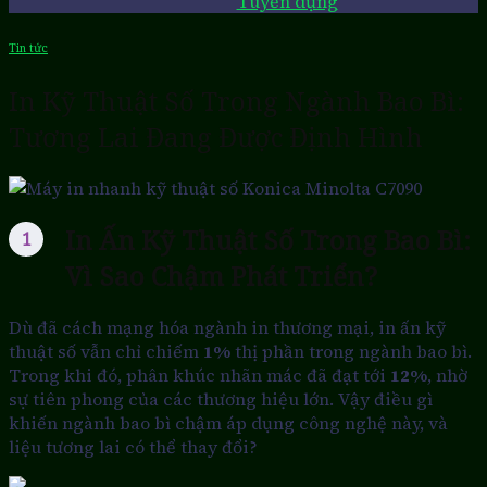
Tuyển dụng
Tin tức
In Kỹ Thuật Số Trong Ngành Bao Bì:
Tương Lai Đang Được Định Hình
In Ấn Kỹ Thuật Số Trong Bao Bì:
Vì Sao Chậm Phát Triển?
Dù đã cách mạng hóa ngành in thương mại, in ấn kỹ
thuật số vẫn chỉ chiếm
1%
thị phần trong ngành bao bì.
Trong khi đó, phân khúc nhãn mác đã đạt tới
12%
, nhờ
sự tiên phong của các thương hiệu lớn. Vậy điều gì
khiến ngành bao bì chậm áp dụng công nghệ này, và
liệu tương lai có thể thay đổi?