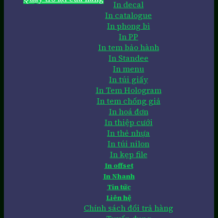
In decal
In catalogue
In phong bì
In PP
In tem bảo hành
In Standee
In menu
In túi giấy
In Tem Hologram
In tem chống giả
In hoá đơn
In thiệp cưới
In thẻ nhựa
In túi nilon
In kẹp file
In offset
In Nhanh
Tin tức
Liên hệ
Chính sách đổi trả hàng