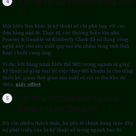
Không Chỉ Là Các Đơn Hàng Nhỏ
Lẻ
Một hiểu lầm khác là kỹ thuật số chỉ phù hợp với các
đơn hàng nhỏ lẻ. Thực tế, các thương hiệu lớn như
Procter & Gamble và Kimberly-Clark đã sử dụng công
nghệ này cho sản xuất quy mô lớn nhằm tăng tính linh
hoạt chuỗi cung ứng.
Ví dụ: Với hàng trăm biến thể SKU trong ngành tã giấy,
kỹ thuật số giúp loại bỏ việc thay đổi khuôn in cho từng
thiết kế, giảm thời gian sản xuất và rủi ro tồn kho dư
thừa.
giấy offset
Các Yếu Tố Thúc Đẩy Sự Phát
Triển Của Kỹ Thuật Số
Dù còn nhiều thách thức, ba yếu tố chính đang thúc đẩy
sự phát triển của in kỹ thuật số trong ngành bao bì: