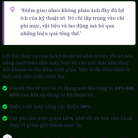
“Điểm giao nhau không phản ánh đầy đủ lợi
ích của kỹ thuật số. Nó chỉ tập trung vào chi
phí mực, vật liệu và lao động mà bỏ qua
những hiệu quả tổng thể.”
Lợi thế thực sự của in kỹ thuật số nằm ở việc tối ưu hóa
năng suất toàn nhà máy, loại bỏ các nút thắt như thay
đổi khuôn in tốn kém thời gian. Một ví dụ điển hình là
một nhà sản xuất châu Âu:
Doanh thu từ bao bì sử dụng một lần tăng từ
10% lên
65%
sau khi áp dụng in kỹ thuật số.
Hiệu suất máy sóng cải thiện
50%
.
Chi phí sản xuất giảm
12%
, nhờ tối ưu hóa vận hành
thay vì giảm giá thành mực in.