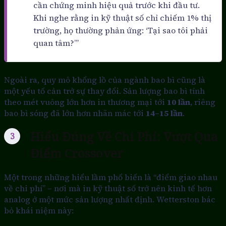
cần chứng minh hiệu quả trước khi đầu tư.
Khi nghe rằng in kỹ thuật số chỉ chiếm 1% thị
trường, họ thường phản ứng: ‘Tại sao tôi phải
quan tâm?’”
Ngoài ra, quy mô khổng lồ của ngành bao bì cũng là
một yếu tố cản trở sự thay đổi. Sản lượng bao bì tính
theo mét vuông lớn hơn in thương mại tới
10 lần
, riêng
bao bì sóng đã lớn hơn nhãn mác tới
14–15 lần
.
Hiểu Đúng Về Chi Phí: Vượt Qua
Điểm Crossover
Một trong những hiểu lầm phổ biến là “điểm giao nhau
về chi phí” – nơi mà in kỹ thuật số trở nên kinh tế hơn
analog ở một mức sản lượng nhất định. Wetterston bác
bỏ khái niệm này: