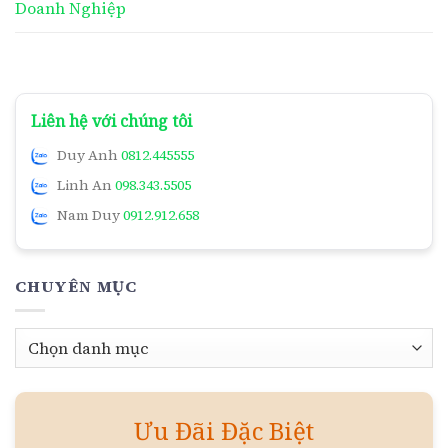
Doanh Nghiệp
Liên hệ với chúng tôi
Duy Anh
0812.445555
Linh An
098.343.5505
Nam Duy
0912.912.658
CHUYÊN MỤC
Chuyên
mục
Ưu Đãi Đặc Biệt