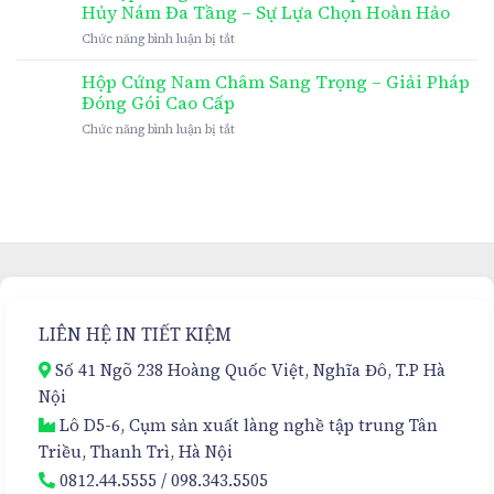
Hủy Nám Đa Tầng – Sự Lựa Chọn Hoàn Hảo
ở
Chức năng bình luận bị tắt
In
Hộp
Hộp Cứng Nam Châm Sang Trọng – Giải Pháp
Cứng
Đóng Gói Cao Cấp
Nam
ở
Chức năng bình luận bị tắt
Châm
Hộp
Cao
Cứng
Cấp
Nam
Cho
Châm
Kem
Sang
Hủy
Trọng
Nám
–
Đa
Giải
Tầng
Pháp
–
Đóng
Sự
LIÊN HỆ IN TIẾT KIỆM
Gói
Lựa
Cao
Chọn
Số 41 Ngõ 238 Hoàng Quốc Việt, Nghĩa Đô, T.P Hà
Cấp
Hoàn
Nội
Hảo
Lô D5-6, Cụm sản xuất làng nghề tập trung Tân
Triều, Thanh Trì, Hà Nội
0812.44.5555
/
098.343.5505