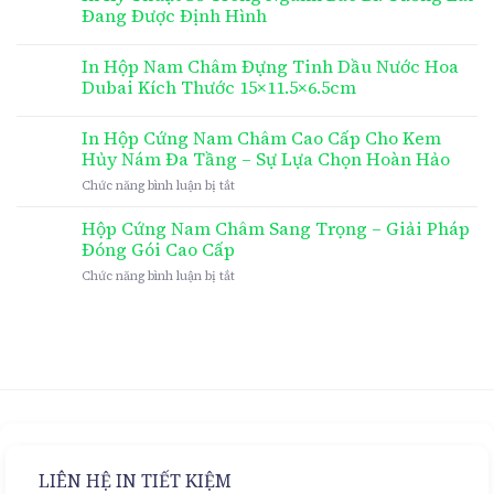
Đang Được Định Hình
In Hộp Nam Châm Đựng Tinh Dầu Nước Hoa
Dubai Kích Thước 15×11.5×6.5cm
In Hộp Cứng Nam Châm Cao Cấp Cho Kem
Hủy Nám Đa Tầng – Sự Lựa Chọn Hoàn Hảo
ở
Chức năng bình luận bị tắt
In
Hộp
Hộp Cứng Nam Châm Sang Trọng – Giải Pháp
Cứng
Đóng Gói Cao Cấp
Nam
ở
Chức năng bình luận bị tắt
Châm
Hộp
Cao
Cứng
Cấp
Nam
Cho
Châm
Kem
Sang
Hủy
Trọng
Nám
–
Đa
Giải
Tầng
Pháp
–
Đóng
Sự
LIÊN HỆ IN TIẾT KIỆM
Gói
Lựa