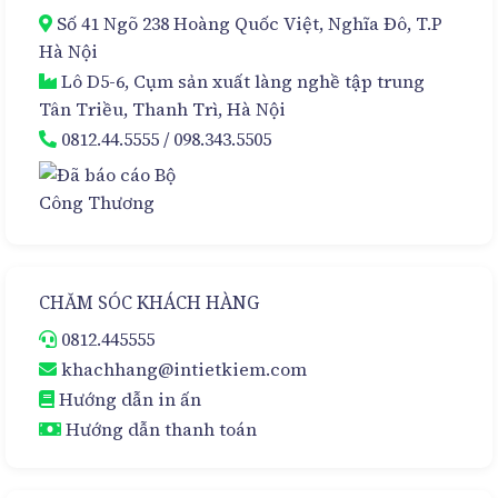
Cao
Chọn
Số 41 Ngõ 238 Hoàng Quốc Việt, Nghĩa Đô, T.P
Cấp
Hoàn
Hảo
Hà Nội
Lô D5-6, Cụm sản xuất làng nghề tập trung
Tân Triều, Thanh Trì, Hà Nội
0812.44.5555
/
098.343.5505
CHĂM SÓC KHÁCH HÀNG
0812.445555
khachhang@intietkiem.com
Hướng dẫn in ấn
Hướng dẫn thanh toán