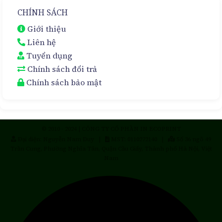
CHÍNH SÁCH
Giới thiệu
Liên hệ
Tuyển dụng
Chính sách đổi trả
Chính sách bảo mật
© 2010 - 2024 | CÔNG TY CỔ PHẦN IN ECOPRINT
Đại diện: Nguyễn Nam Duy |
MST: 0110272140 |
Số 36 ngõ 49
Trần Cung, Phường Nghĩa Tân, Quận Cầu Giấy, Thành phố Hà Nội, Việt
Nam