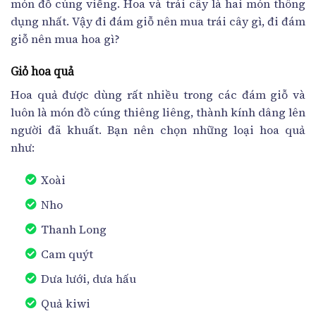
món đồ cúng viếng. Hoa và trái cây là hai món thông
dụng nhất. Vậy đi đám giỗ nên mua trái cây gì, đi đám
giỗ nên mua hoa gì?
Giỏ hoa quả
Hoa quả được dùng rất nhiều trong các đám giỗ và
luôn là món đồ cúng thiêng liêng, thành kính dâng lên
người đã khuất. Bạn nên chọn những loại hoa quả
như:
Xoài
Nho
Thanh Long
Cam quýt
Dưa lưới, dưa hấu
Quả kiwi