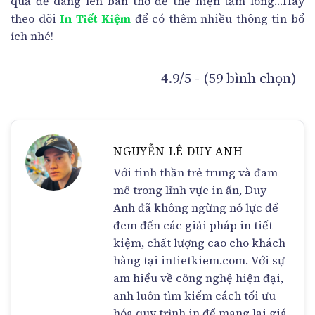
quả để dâng lên bàn thờ để thể hiện tấm lòng…Hãy
theo dõi
In Tiết Kiệm
để có thêm nhiều thông tin bổ
ích nhé!
4.9/5 - (59 bình chọn)
NGUYỄN LÊ DUY ANH
Với tinh thần trẻ trung và đam
mê trong lĩnh vực in ấn, Duy
Anh đã không ngừng nỗ lực để
đem đến các giải pháp in tiết
kiệm, chất lượng cao cho khách
hàng tại intietkiem.com. Với sự
am hiểu về công nghệ hiện đại,
anh luôn tìm kiếm cách tối ưu
hóa quy trình in để mang lại giá