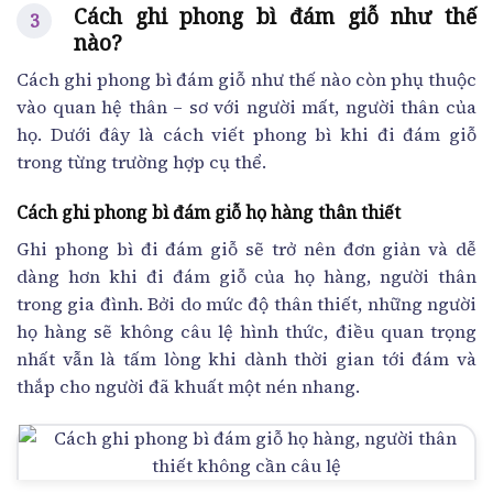
Cách ghi phong bì đám giỗ như thế
nào?
Cách ghi phong bì đám giỗ như thế nào còn phụ thuộc
vào quan hệ thân – sơ với người mất, người thân của
họ. Dưới đây là cách viết phong bì khi đi đám giỗ
trong từng trường hợp cụ thể.
Cách ghi phong bì đám giỗ họ hàng thân thiết
Ghi phong bì đi đám giỗ sẽ trở nên đơn giản và dễ
dàng hơn khi đi đám giỗ của họ hàng, người thân
trong gia đình. Bởi do mức độ thân thiết, những người
họ hàng sẽ không câu lệ hình thức, điều quan trọng
nhất vẫn là tấm lòng khi dành thời gian tới đám và
thắp cho người đã khuất một nén nhang.