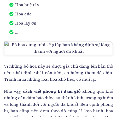
Hoa huệ tây
Hoa cúc
Hoa lay ơn
…
Vì những bó hoa này sẽ được gia chủ dâng lên bàn thờ
nên nhất định phải còn tươi, có hương thơm dễ chịu.
Tránh mua những loại hoa khô héo, có mùi lạ.
Như vậy,
cách viết phong bì đám giỗ
không quá khó
nhưng cần đảm bảo được sự thành kính, trang nghiêm
và lòng thành đối với người đã khuất. Bên cạnh phong
bì, bạn cũng nên đem theo đồ cúng là kẹo bánh, hoa