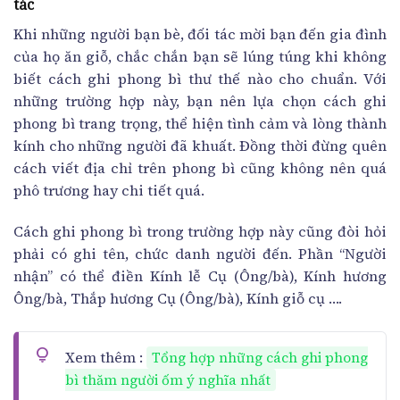
tác
Khi những người bạn bè, đối tác mời bạn đến gia đình
của họ ăn giỗ, chắc chắn bạn sẽ lúng túng khi không
biết cách ghi phong bì thư thế nào cho chuẩn. Với
những trường hợp này, bạn nên lựa chọn cách ghi
phong bì trang trọng, thể hiện tình cảm và lòng thành
kính cho những người đã khuất. Đồng thời đừng quên
cách viết địa chỉ trên phong bì cũng không nên quá
phô trương hay chi tiết quá.
Cách ghi phong bì trong trường hợp này cũng đòi hỏi
phải có ghi tên, chức danh người đến. Phần “Người
nhận” có thể điền Kính lễ Cụ (Ông/bà), Kính hương
Ông/bà, Thắp hương Cụ (Ông/bà), Kính giỗ cụ ….
Xem thêm :
Tổng hợp những cách ghi phong
bì thăm người ốm ý nghĩa nhất