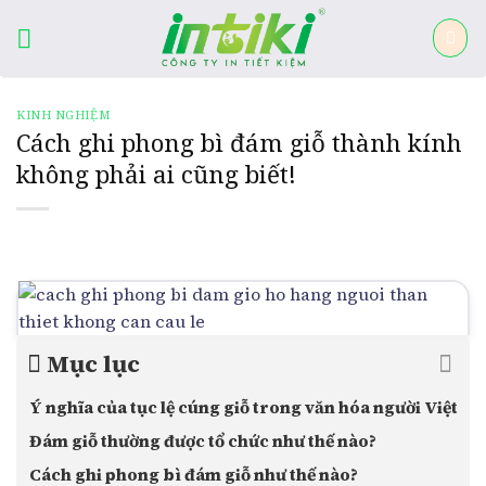
Skip
to
content
KINH NGHIỆM
Cách ghi phong bì đám giỗ thành kính
không phải ai cũng biết!
Mục lục
Ý nghĩa của tục lệ cúng giỗ trong văn hóa người Việt
Đám giỗ thường được tổ chức như thế nào?
Cách ghi phong bì đám giỗ như thế nào?