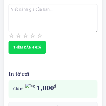
star
star
star
star
star
In tờ rơi
₫
1,000
Giá từ