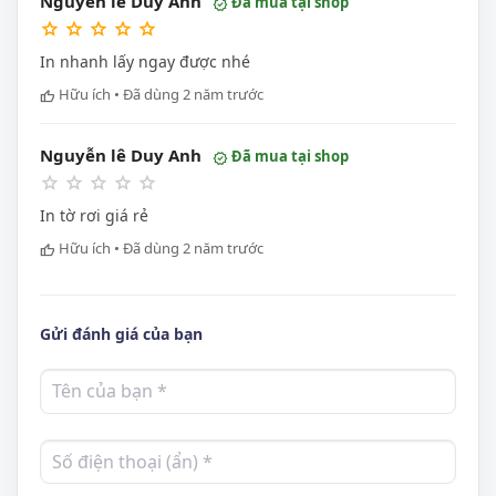
Nguyễn lê Duy Anh
Đã mua tại shop
verified
star
star
star
star
star
In nhanh lấy ngay được nhé
Hữu ích • Đã dùng 2 năm trước
thumb_up
Nguyễn lê Duy Anh
Đã mua tại shop
verified
star_border
star_border
star_border
star_border
star_border
In tờ rơi giá rẻ
Hữu ích • Đã dùng 2 năm trước
thumb_up
Gửi đánh giá của bạn