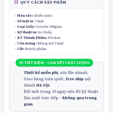
‘-
Màu sắc:
nhiều màu
–
Số mặt in
: 2 mặt
–
Loại Giấy:
Couche 300gsm
–
Kỹ thuật in:
In Ghép
–
KT Thành Phẩm:
9×5.4cm
–
Cán màng :
Màng mờ 2 mặt
–
Cắt:
thành phẩm
IN TIẾT KIỆM – CAM KẾT CHẤT LƯỢNG
Thiết kế miễn phí
, sửa file nhanh.
Giao hàng toàn quốc,
free ship
nội
thành
Hà Nội
.
Đổi mới trong 10 ngày nếu lỗi kỹ thuật.
Sản xuất trực tiếp –
không qua trung
gian
.