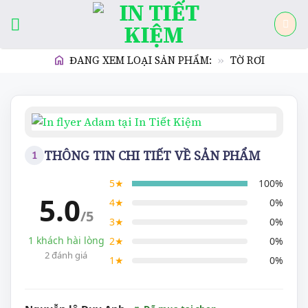
Skip
to
content
»
ĐANG XEM LOẠI SẢN PHẨM:
TỜ RƠI
THÔNG TIN CHI TIẾT VỀ SẢN PHẨM
5★
100%
5.0
4★
0%
/5
3★
0%
1 khách hài lòng
2★
0%
2 đánh giá
1★
0%