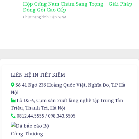
Hộp
Hộp Cứng Nam Châm Sang Trọng – Giải Pháp
Cứng
Đóng Gói Cao Cấp
Nam
ở
Chức năng bình luận bị tắt
Châm
Hộp
Cao
Cứng
Cấp
Nam
Cho
Châm
Kem
Sang
Hủy
Trọng
Nám
–
Đa
Giải
Tầng
Pháp
–
Đóng
Sự
LIÊN HỆ IN TIẾT KIỆM
Gói
Lựa
Cao
Chọn
Số 41 Ngõ 238 Hoàng Quốc Việt, Nghĩa Đô, T.P Hà
Cấp
Hoàn
Nội
Hảo
Lô D5-6, Cụm sản xuất làng nghề tập trung Tân
Triều, Thanh Trì, Hà Nội
0812.44.5555
/
098.343.5505