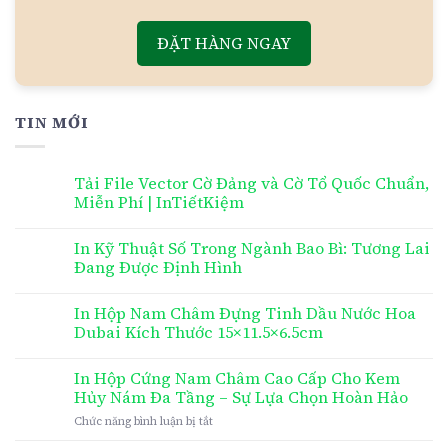
ĐẶT HÀNG NGAY
TIN MỚI
Tải File Vector Cờ Đảng và Cờ Tổ Quốc Chuẩn,
Miễn Phí | InTiếtKiệm
In Kỹ Thuật Số Trong Ngành Bao Bì: Tương Lai
Đang Được Định Hình
In Hộp Nam Châm Đựng Tinh Dầu Nước Hoa
Dubai Kích Thước 15×11.5×6.5cm
In Hộp Cứng Nam Châm Cao Cấp Cho Kem
Hủy Nám Đa Tầng – Sự Lựa Chọn Hoàn Hảo
ở
Chức năng bình luận bị tắt
In