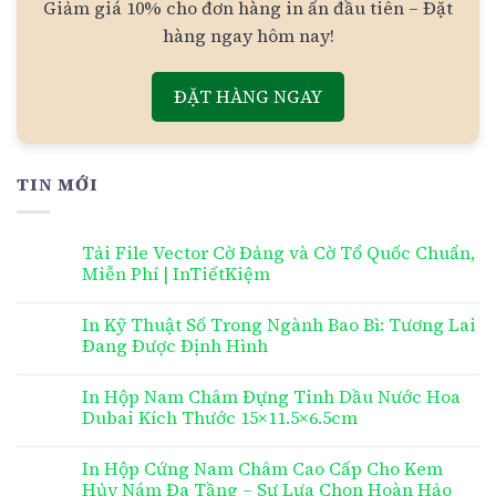
Giảm giá 10% cho đơn hàng in ấn đầu tiên – Đặt
hàng ngay hôm nay!
ĐẶT HÀNG NGAY
TIN MỚI
Tải File Vector Cờ Đảng và Cờ Tổ Quốc Chuẩn,
Miễn Phí | InTiếtKiệm
In Kỹ Thuật Số Trong Ngành Bao Bì: Tương Lai
Đang Được Định Hình
In Hộp Nam Châm Đựng Tinh Dầu Nước Hoa
Dubai Kích Thước 15×11.5×6.5cm
In Hộp Cứng Nam Châm Cao Cấp Cho Kem
Hủy Nám Đa Tầng – Sự Lựa Chọn Hoàn Hảo