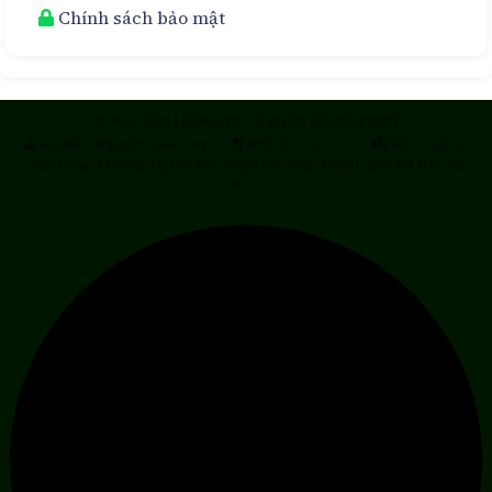
Chính sách bảo mật
© 2010 - 2024 | CÔNG TY CỔ PHẦN IN ECOPRINT
Đại diện: Nguyễn Nam Duy |
MST: 0110272140 |
Số 36 ngõ 49
Trần Cung, Phường Nghĩa Tân, Quận Cầu Giấy, Thành phố Hà Nội, Việt
Nam