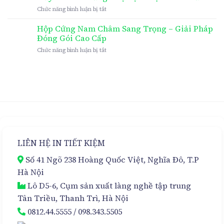
ở
Chức năng bình luận bị tắt
In
Hộp
Hộp Cứng Nam Châm Sang Trọng – Giải Pháp
Cứng
Đóng Gói Cao Cấp
Nam
ở
Chức năng bình luận bị tắt
Châm
Hộp
Cao
Cứng
Cấp
Nam
Cho
Châm
Kem
Sang
Hủy
Trọng
Nám
–
Đa
Giải
Tầng
Pháp
–
Đóng
Sự
LIÊN HỆ IN TIẾT KIỆM
Gói
Lựa
Cao
Chọn
Số 41 Ngõ 238 Hoàng Quốc Việt, Nghĩa Đô, T.P
Cấp
Hoàn
Hảo
Hà Nội
Lô D5-6, Cụm sản xuất làng nghề tập trung
Tân Triều, Thanh Trì, Hà Nội
0812.44.5555
/
098.343.5505