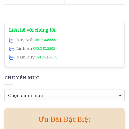
Liên hệ với chúng tôi
Duy Anh
0812.445555
Linh An
098.343.5505
Nam Duy
0912.912.658
CHUYÊN MỤC
Chuyên
mục
Ưu Đãi Đặc Biệt