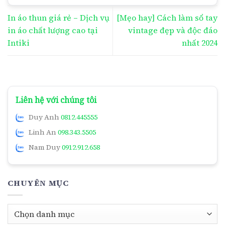
In áo thun giá rẻ – Dịch vụ
[Mẹo hay] Cách làm sổ tay
in áo chất lượng cao tại
vintage đẹp và độc đáo
Intiki
nhất 2024
Liên hệ với chúng tôi
Duy Anh
0812.445555
Linh An
098.343.5505
Nam Duy
0912.912.658
CHUYÊN MỤC
Chuyên
mục