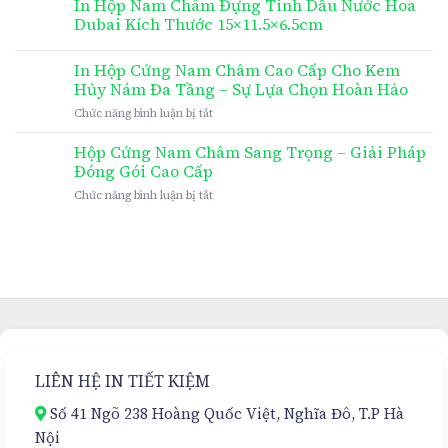
In Hộp Nam Châm Đựng Tinh Dầu Nước Hoa
Dubai Kích Thước 15×11.5×6.5cm
In Hộp Cứng Nam Châm Cao Cấp Cho Kem
Hủy Nám Đa Tầng – Sự Lựa Chọn Hoàn Hảo
ở
Chức năng bình luận bị tắt
In
Hộp
Hộp Cứng Nam Châm Sang Trọng – Giải Pháp
Cứng
Đóng Gói Cao Cấp
Nam
ở
Chức năng bình luận bị tắt
Châm
Hộp
Cao
Cứng
Cấp
Nam
Cho
Châm
Kem
Sang
Hủy
Trọng
Nám
–
Đa
Giải
Tầng
Pháp
–
Đóng
Sự
LIÊN HỆ IN TIẾT KIỆM
Gói
Lựa
Cao
Chọn
Số 41 Ngõ 238 Hoàng Quốc Việt, Nghĩa Đô, T.P Hà
Cấp
Hoàn
Nội
Hảo