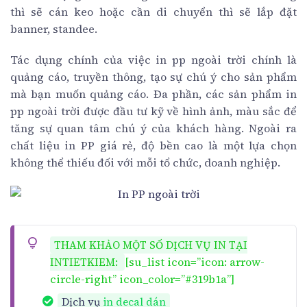
thì sẽ cán keo hoặc cần di chuyển thì sẽ lắp đặt
banner, standee.
Tác dụng chính của việc in pp ngoài trời chính là
quảng cáo, truyền thông, tạo sự chú ý cho sản phẩm
mà bạn muốn quảng cáo. Đa phần, các sản phẩm in
pp ngoài trời được đầu tư kỹ về hình ảnh, màu sắc để
tăng sự quan tâm chú ý của khách hàng. Ngoài ra
chất liệu in PP giá rẻ, độ bền cao là một lựa chọn
không thể thiếu đối với mỗi tổ chức, doanh nghiệp.
THAM KHẢO MỘT SỐ DỊCH VỤ IN TẠI
[su_list icon=”icon: arrow-
INTIETKIEM:
circle-right” icon_color=”#319b1a”]
Dịch vụ
in decal dán