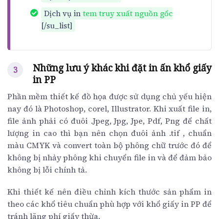
Dịch vụ in
tem truy xuất nguồn gốc
[/su_list]
Những lưu ý khác khi đặt in ấn khổ giấy
in PP
Phần mềm thiết kế đồ họa được sử dụng chủ yếu hiện
nay đó là Photoshop, corel, Illustrator. Khi xuất file in,
file ảnh phải có đuôi .Jpeg, Jpg, Jpe, Pdf, Png để chất
lượng in cao thì bạn nên chọn đuôi ảnh .tif , chuẩn
màu CMYK và convert toàn bộ phông chữ trước đó để
không bị nhảy phông khi chuyển file in và để đảm bảo
không bị lỗi chính tả.
Khi thiết kế nên điều chỉnh kích thước sản phẩm in
theo các khổ tiêu chuẩn phù hợp với khổ giấy in PP để
tránh lãng phí giấy thừa.