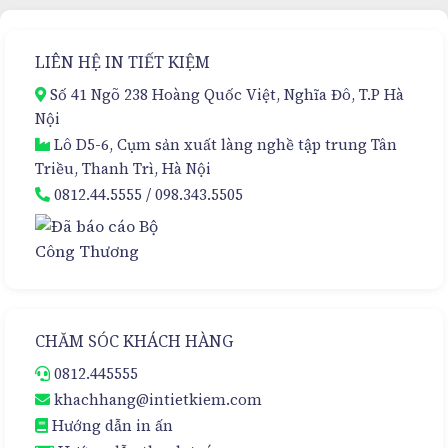
Giải
Tầng
Pháp
–
Đóng
Sự
LIÊN HỆ IN TIẾT KIỆM
Gói
Lựa
Cao
Chọn
Số 41 Ngõ 238 Hoàng Quốc Việt, Nghĩa Đô, T.P Hà
Cấp
Hoàn
Nội
Hảo
Lô D5-6, Cụm sản xuất làng nghề tập trung Tân
Triều, Thanh Trì, Hà Nội
0812.44.5555
/
098.343.5505
CHĂM SÓC KHÁCH HÀNG
0812.445555
khachhang@intietkiem.com
Hướng dẫn in ấn