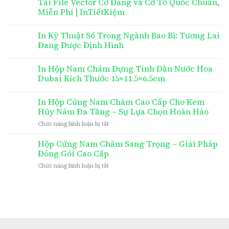
Tải File Vector Cờ Đảng và Cờ Tổ Quốc Chuẩn,
Miễn Phí | InTiếtKiệm
In Kỹ Thuật Số Trong Ngành Bao Bì: Tương Lai
Đang Được Định Hình
In Hộp Nam Châm Đựng Tinh Dầu Nước Hoa
Dubai Kích Thước 15×11.5×6.5cm
In Hộp Cứng Nam Châm Cao Cấp Cho Kem
Hủy Nám Đa Tầng – Sự Lựa Chọn Hoàn Hảo
ở
Chức năng bình luận bị tắt
In
Hộp
Hộp Cứng Nam Châm Sang Trọng – Giải Pháp
Cứng
Đóng Gói Cao Cấp
Nam
ở
Chức năng bình luận bị tắt
Châm
Hộp
Cao
Cứng
Cấp
Nam
Cho
Châm
Kem
Sang
Hủy
Trọng
Nám
–
Đa