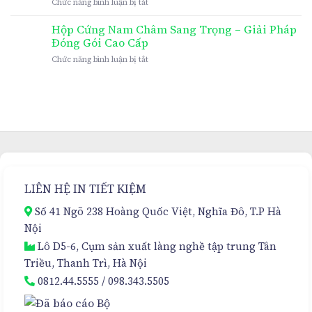
ở
Chức năng bình luận bị tắt
In
Hộp
Hộp Cứng Nam Châm Sang Trọng – Giải Pháp
Cứng
Đóng Gói Cao Cấp
Nam
ở
Chức năng bình luận bị tắt
Châm
Hộp
Cao
Cứng
Cấp
Nam
Cho
Châm
Kem
Sang
Hủy
Trọng
Nám
–
Đa
Giải
Tầng
Pháp
–
Đóng
Sự
LIÊN HỆ IN TIẾT KIỆM
Gói
Lựa
Cao
Chọn
Số 41 Ngõ 238 Hoàng Quốc Việt, Nghĩa Đô, T.P Hà
Cấp
Hoàn
Nội
Hảo
Lô D5-6, Cụm sản xuất làng nghề tập trung Tân
Triều, Thanh Trì, Hà Nội
0812.44.5555
/
098.343.5505