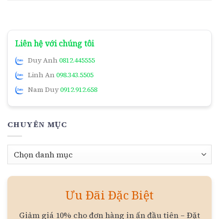
Liên hệ với chúng tôi
Duy Anh
0812.445555
Linh An
098.343.5505
Nam Duy
0912.912.658
CHUYÊN MỤC
Chuyên
mục
Ưu Đãi Đặc Biệt
Giảm giá 10% cho đơn hàng in ấn đầu tiên – Đặt