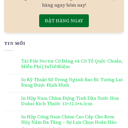
hàng ngay hôm nay!
ĐẶT HÀNG NGAY
TIN MỚI
Tải File Vector Cờ Đảng và Cờ Tổ Quốc Chuẩn,
Miễn Phí | InTiếtKiệm
In Kỹ Thuật Số Trong Ngành Bao Bì: Tương Lai
Đang Được Định Hình
In Hộp Nam Châm Đựng Tinh Dầu Nước Hoa
Dubai Kích Thước 15×11.5×6.5cm
In Hộp Cứng Nam Châm Cao Cấp Cho Kem
Hủy Nám Đa Tầng – Sự Lựa Chọn Hoàn Hảo