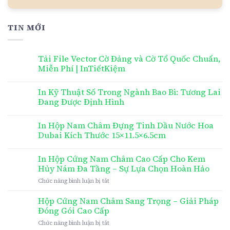
TIN MỚI
Tải File Vector Cờ Đảng và Cờ Tổ Quốc Chuẩn,
Miễn Phí | InTiếtKiệm
In Kỹ Thuật Số Trong Ngành Bao Bì: Tương Lai
Đang Được Định Hình
In Hộp Nam Châm Đựng Tinh Dầu Nước Hoa
Dubai Kích Thước 15×11.5×6.5cm
In Hộp Cứng Nam Châm Cao Cấp Cho Kem
Hủy Nám Đa Tầng – Sự Lựa Chọn Hoàn Hảo
ở
Chức năng bình luận bị tắt
In
Hộp
Hộp Cứng Nam Châm Sang Trọng – Giải Pháp
Cứng
Đóng Gói Cao Cấp
Nam
ở
Chức năng bình luận bị tắt
Châm