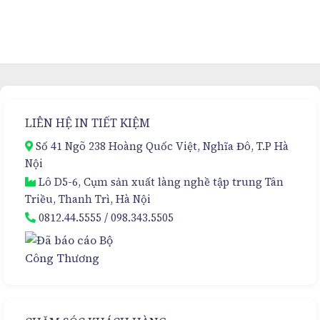
Hộp
Cao
Cứng
Cấp
Nam
Cho
Châm
Kem
Sang
Hủy
Trọng
Nám
–
Đa
Giải
Tầng
Pháp
–
Đóng
Sự
LIÊN HỆ IN TIẾT KIỆM
Gói
Lựa
Cao
Chọn
Số 41 Ngõ 238 Hoàng Quốc Việt, Nghĩa Đô, T.P Hà
Cấp
Hoàn
Nội
Hảo
Lô D5-6, Cụm sản xuất làng nghề tập trung Tân
Triều, Thanh Trì, Hà Nội
0812.44.5555
/
098.343.5505