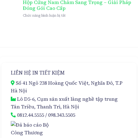
Hộp
Hộp Cứng Nam Châm Sang Trọng – Giải Pháp
Cứng
Đóng Gói Cao Cấp
Nam
ở
Chức năng bình luận bị tắt
Châm
Hộp
Cao
Cứng
Cấp
Nam
Cho
Châm
Kem
Sang
Hủy
Trọng
Nám
–
Đa
Giải
Tầng
Pháp
–
Đóng
Sự
LIÊN HỆ IN TIẾT KIỆM
Gói
Lựa
Cao
Chọn
Số 41 Ngõ 238 Hoàng Quốc Việt, Nghĩa Đô, T.P
Cấp
Hoàn
Hảo
Hà Nội
Lô D5-6, Cụm sản xuất làng nghề tập trung
Tân Triều, Thanh Trì, Hà Nội
0812.44.5555
/
098.343.5505