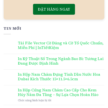
ĐẶT HÀNG NGAY
TIN MỚI
Tải File Vector Cờ Đảng và Cờ Tổ Quốc Chuẩn,
Miễn Phí | InTiếtKiệm
In Kỹ Thuật Số Trong Ngành Bao Bì: Tương Lai
Đang Được Định Hình
In Hộp Nam Châm Đựng Tinh Dầu Nước Hoa
Dubai Kích Thước 15×11.5×6.5cm
In Hộp Cứng Nam Châm Cao Cấp Cho Kem
Hủy Nám Đa Tầng – Sự Lựa Chọn Hoàn Hảo
ở
Chức năng bình luận bị tắt
In