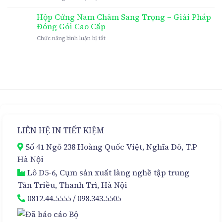
In
Hộp
Hộp Cứng Nam Châm Sang Trọng – Giải Pháp
Cứng
Đóng Gói Cao Cấp
Nam
ở
Chức năng bình luận bị tắt
Châm
Hộp
Cao
Cứng
Cấp
Nam
Cho
Châm
Kem
Sang
Hủy
Trọng
Nám
–
Đa
Giải
Tầng
Pháp
–
Đóng
Sự
LIÊN HỆ IN TIẾT KIỆM
Gói
Lựa
Cao
Chọn
Số 41 Ngõ 238 Hoàng Quốc Việt, Nghĩa Đô, T.P
Cấp
Hoàn
Hảo
Hà Nội
Lô D5-6, Cụm sản xuất làng nghề tập trung
Tân Triều, Thanh Trì, Hà Nội
0812.44.5555
/
098.343.5505