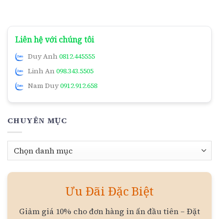
Liên hệ với chúng tôi
Duy Anh
0812.445555
Linh An
098.343.5505
Nam Duy
0912.912.658
CHUYÊN MỤC
Chuyên
mục
Ưu Đãi Đặc Biệt
Giảm giá 10% cho đơn hàng in ấn đầu tiên – Đặt