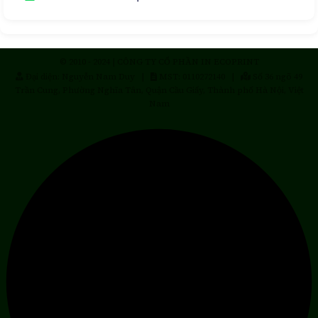
© 2010 - 2024 | CÔNG TY CỔ PHẦN IN ECOPRINT
Đại diện: Nguyễn Nam Duy |
MST: 0110272140 |
Số 36 ngõ 49
Trần Cung, Phường Nghĩa Tân, Quận Cầu Giấy, Thành phố Hà Nội, Việt
Nam