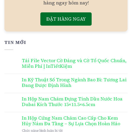
hàng ngay hôm nay!
ĐẶT HÀNG NGAY
TIN MỚI
Tải File Vector Cờ Đảng và Cờ Tổ Quốc Chuẩn,
Miễn Phí | InTiếtKiệm
In Kỹ Thuật Số Trong Ngành Bao Bì: Tương Lai
Đang Được Định Hình
In Hộp Nam Châm Đựng Tinh Dầu Nước Hoa
Dubai Kích Thước 15×11.5×6.5cm
In Hộp Cứng Nam Châm Cao Cấp Cho Kem
Hủy Nám Đa Tầng – Sự Lựa Chọn Hoàn Hảo
ở
Chức năng bình luận bị tắt