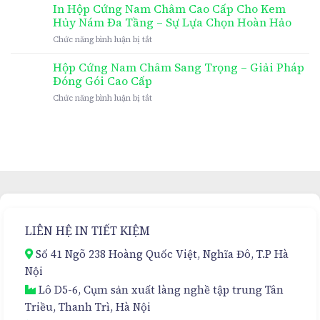
In Hộp Cứng Nam Châm Cao Cấp Cho Kem
Hủy Nám Đa Tầng – Sự Lựa Chọn Hoàn Hảo
ở
Chức năng bình luận bị tắt
In
Hộp
Hộp Cứng Nam Châm Sang Trọng – Giải Pháp
Cứng
Đóng Gói Cao Cấp
Nam
ở
Chức năng bình luận bị tắt
Châm
Hộp
Cao
Cứng
Cấp
Nam
Cho
Châm
Kem
Sang
Hủy
Trọng
Nám
–
Đa
Giải
Tầng
Pháp
–
Đóng
Sự
LIÊN HỆ IN TIẾT KIỆM
Gói
Lựa
Cao
Chọn
Số 41 Ngõ 238 Hoàng Quốc Việt, Nghĩa Đô, T.P Hà
Cấp
Hoàn
Nội
Hảo
Lô D5-6, Cụm sản xuất làng nghề tập trung Tân
Triều, Thanh Trì, Hà Nội