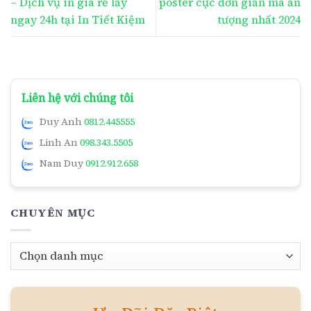
– Dịch vụ in giá rẻ lấy
poster cực đơn giản mà ấn
ngay 24h tại In Tiết Kiệm
tượng nhất 2024
Liên hệ với chúng tôi
Duy Anh
0812.445555
Linh An
098.343.5505
Nam Duy
0912.912.658
CHUYÊN MỤC
Chuyên
mục