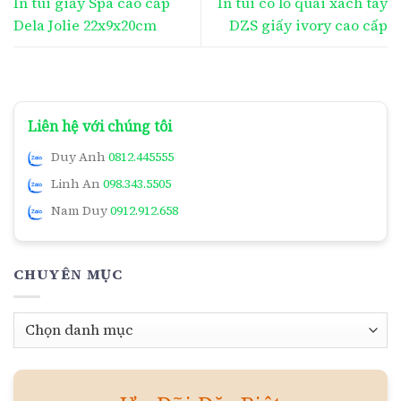
In túi giấy Spa cao cấp
In túi có lỗ quai xách tay
Dela Jolie 22x9x20cm
DZS giấy ivory cao cấp
Liên hệ với chúng tôi
Duy Anh
0812.445555
Linh An
098.343.5505
Nam Duy
0912.912.658
CHUYÊN MỤC
Chuyên
mục