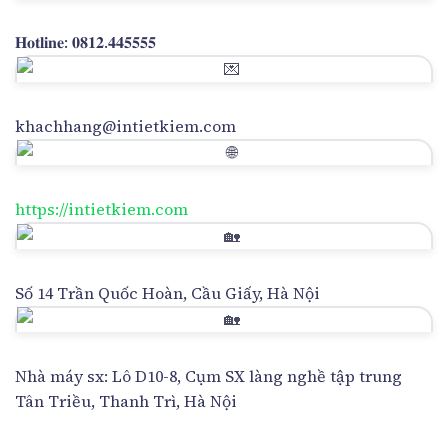
𝐇𝐨𝐭𝐥𝐢𝐧𝐞: 𝟎𝟖𝟏𝟐.𝟒𝟒𝟓𝟓𝟓𝟓
khachhang@intietkiem.com
https://intietkiem.com
Số 14 Trần Quốc Hoàn, Cầu Giấy, Hà Nội
Nhà máy sx: Lô D10-8, Cụm SX làng nghề tập trung
Tân Triều, Thanh Trì, Hà Nội