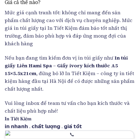
Giá cả thế nào?
Mức giá cạnh tranh tốt: không chỉ mang đến sản
phẩm chất lượng cao với dịch vụ chuyên nghiệp. Mức
giá in túi giấy tại In Tiết Kiệm đảm bảo tốt nhất thị
trường, đảm bảo phù hợp và đáp ứng mong đợi của
khách hàng
Nếu bạn đang tìm kiếm đơn vị in túi giấy như
In túi
giấy Liên Hami Spa – Giấy ivory kích thước A5
15×5.5x21cm
, đừng bỏ lỡ In Tiết Kiệm – công ty in tiết
kiệm hàng đầu tại Hà Nội để có được những sản phẩm
chất lượng nhất.
Vui lòng inbox để team tư vấn cho bạn kích thước và
chất liệu phù hợp nhé!
𝐈𝐧 𝐓𝐢𝐞̂́𝐭 𝐊𝐢𝐞̣̂𝐦
𝗶𝗻 𝗻𝗵𝗮𝗻𝗵 . 𝗰𝗵𝗮̂́𝘁 𝗹𝘂̛𝗼̛̣𝗻𝗴 . 𝗴𝗶𝗮́ 𝘁𝗼̂́𝘁