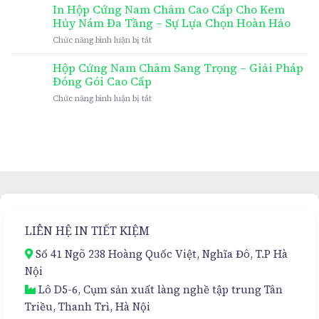
In Hộp Cứng Nam Châm Cao Cấp Cho Kem
Hủy Nám Đa Tầng – Sự Lựa Chọn Hoàn Hảo
ở
Chức năng bình luận bị tắt
In
Hộp
Hộp Cứng Nam Châm Sang Trọng – Giải Pháp
Cứng
Đóng Gói Cao Cấp
Nam
ở
Chức năng bình luận bị tắt
Châm
Hộp
Cao
Cứng
Cấp
Nam
Cho
Châm
Kem
Sang
Hủy
Trọng
Nám
–
Đa
Giải
Tầng
Pháp
–
Đóng
Sự
LIÊN HỆ IN TIẾT KIỆM
Gói
Lựa
Cao
Chọn
Số 41 Ngõ 238 Hoàng Quốc Việt, Nghĩa Đô, T.P Hà
Cấp
Hoàn
Nội
Hảo
Lô D5-6, Cụm sản xuất làng nghề tập trung Tân
Triều, Thanh Trì, Hà Nội