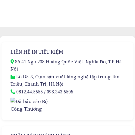
Hộp
Cao
Cứng
Cấp
Nam
Cho
Châm
Kem
Sang
Hủy
Trọng
Nám
–
Đa
Giải
Tầng
Pháp
–
Đóng
Sự
LIÊN HỆ IN TIẾT KIỆM
Gói
Lựa
Cao
Chọn
Số 41 Ngõ 238 Hoàng Quốc Việt, Nghĩa Đô, T.P Hà
Cấp
Hoàn
Nội
Hảo
Lô D5-6, Cụm sản xuất làng nghề tập trung Tân
Triều, Thanh Trì, Hà Nội
0812.44.5555
/
098.343.5505