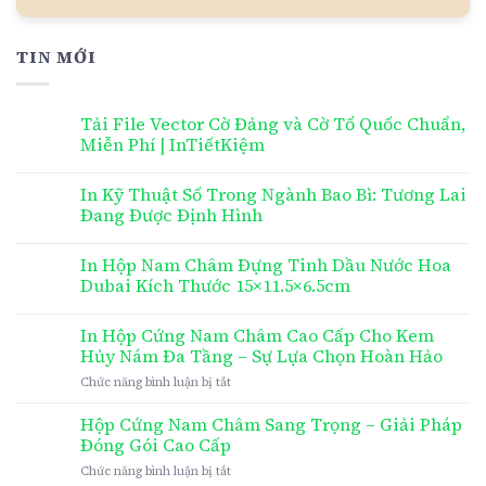
TIN MỚI
Tải File Vector Cờ Đảng và Cờ Tổ Quốc Chuẩn,
Miễn Phí | InTiếtKiệm
In Kỹ Thuật Số Trong Ngành Bao Bì: Tương Lai
Đang Được Định Hình
In Hộp Nam Châm Đựng Tinh Dầu Nước Hoa
Dubai Kích Thước 15×11.5×6.5cm
In Hộp Cứng Nam Châm Cao Cấp Cho Kem
Hủy Nám Đa Tầng – Sự Lựa Chọn Hoàn Hảo
ở
Chức năng bình luận bị tắt
In
Hộp
Hộp Cứng Nam Châm Sang Trọng – Giải Pháp
Cứng
Đóng Gói Cao Cấp
Nam
ở
Chức năng bình luận bị tắt
Châm