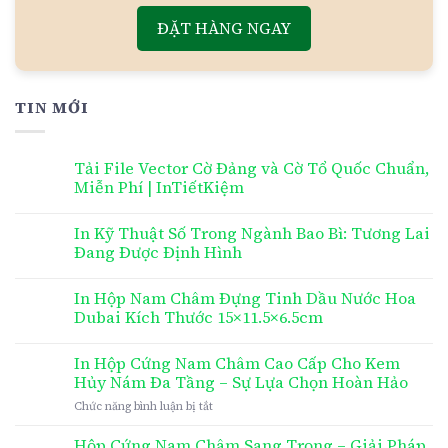
ĐẶT HÀNG NGAY
TIN MỚI
Tải File Vector Cờ Đảng và Cờ Tổ Quốc Chuẩn,
Miễn Phí | InTiếtKiệm
In Kỹ Thuật Số Trong Ngành Bao Bì: Tương Lai
Đang Được Định Hình
In Hộp Nam Châm Đựng Tinh Dầu Nước Hoa
Dubai Kích Thước 15×11.5×6.5cm
In Hộp Cứng Nam Châm Cao Cấp Cho Kem
Hủy Nám Đa Tầng – Sự Lựa Chọn Hoàn Hảo
ở
Chức năng bình luận bị tắt
In
Hộp
Hộp Cứng Nam Châm Sang Trọng – Giải Pháp