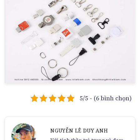
5/5 - (6 bình chọn)
NGUYỄN LÊ DUY ANH
Với tinh thần trẻ trung và đam