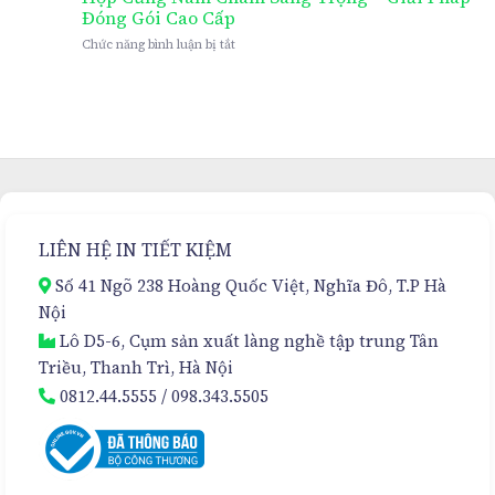
Cứng
Đóng Gói Cao Cấp
Nam
ở
Chức năng bình luận bị tắt
Châm
Hộp
Cao
Cứng
Cấp
Nam
Cho
Châm
Kem
Sang
Hủy
Trọng
Nám
–
Đa
Giải
Tầng
Pháp
–
Đóng
Sự
LIÊN HỆ IN TIẾT KIỆM
Gói
Lựa
Cao
Chọn
Số 41 Ngõ 238 Hoàng Quốc Việt, Nghĩa Đô, T.P Hà
Cấp
Hoàn
Nội
Hảo
Lô D5-6, Cụm sản xuất làng nghề tập trung Tân
Triều, Thanh Trì, Hà Nội
0812.44.5555
/
098.343.5505