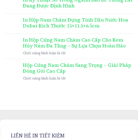
Đang Được Định Hình
In Hộp Nam Châm Đựng Tinh Dầu Nước Hoa
Dubai Kích Thước 15×11.5×6.5cm
In Hộp Cứng Nam Châm Cao Cấp Cho Kem
Hủy Nám Đa Tầng – Sự Lựa Chọn Hoàn Hảo
ở
Chức năng bình luận bị tắt
In
Hộp
Hộp Cứng Nam Châm Sang Trọng – Giải Pháp
Cứng
Đóng Gói Cao Cấp
Nam
ở
Chức năng bình luận bị tắt
Châm
Hộp
Cao
Cứng
Cấp
Nam
Cho
Châm
Kem
Sang
Hủy
Trọng
Nám
–
Đa
Giải
Tầng
Pháp
–
Đóng
Sự
LIÊN HỆ IN TIẾT KIỆM
Gói
Lựa