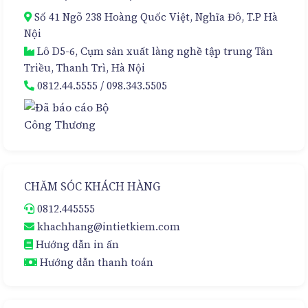
Cao
Chọn
Số 41 Ngõ 238 Hoàng Quốc Việt, Nghĩa Đô, T.P Hà
Cấp
Hoàn
Nội
Hảo
Lô D5-6, Cụm sản xuất làng nghề tập trung Tân
Triều, Thanh Trì, Hà Nội
0812.44.5555
/
098.343.5505
CHĂM SÓC KHÁCH HÀNG
0812.445555
khachhang@intietkiem.com
Hướng dẫn in ấn
Hướng dẫn thanh toán