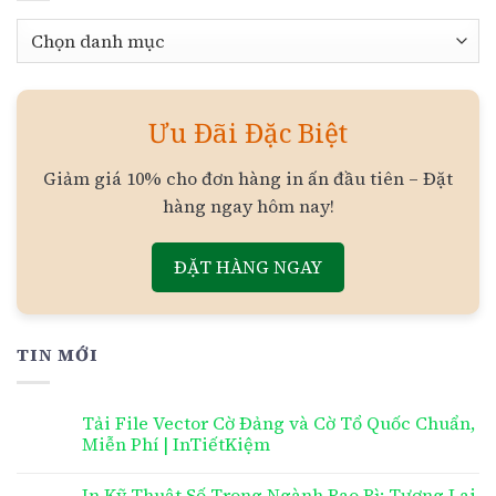
Chuyên
mục
Ưu Đãi Đặc Biệt
Giảm giá 10% cho đơn hàng in ấn đầu tiên – Đặt
hàng ngay hôm nay!
ĐẶT HÀNG NGAY
TIN MỚI
Tải File Vector Cờ Đảng và Cờ Tổ Quốc Chuẩn,
Miễn Phí | InTiếtKiệm
In Kỹ Thuật Số Trong Ngành Bao Bì: Tương Lai