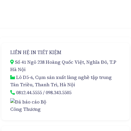
Hộp
Cao
Cứng
Cấp
Nam
Cho
Châm
Kem
Sang
Hủy
Trọng
Nám
–
Đa
Giải
Tầng
Pháp
–
Đóng
Sự
LIÊN HỆ IN TIẾT KIỆM
Gói
Lựa
Cao
Chọn
Số 41 Ngõ 238 Hoàng Quốc Việt, Nghĩa Đô, T.P
Cấp
Hoàn
Hảo
Hà Nội
Lô D5-6, Cụm sản xuất làng nghề tập trung
Tân Triều, Thanh Trì, Hà Nội
0812.44.5555
/
098.343.5505