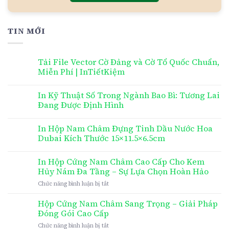
TIN MỚI
Tải File Vector Cờ Đảng và Cờ Tổ Quốc Chuẩn,
Miễn Phí | InTiếtKiệm
In Kỹ Thuật Số Trong Ngành Bao Bì: Tương Lai
Đang Được Định Hình
In Hộp Nam Châm Đựng Tinh Dầu Nước Hoa
Dubai Kích Thước 15×11.5×6.5cm
In Hộp Cứng Nam Châm Cao Cấp Cho Kem
Hủy Nám Đa Tầng – Sự Lựa Chọn Hoàn Hảo
ở
Chức năng bình luận bị tắt
In
Hộp
Hộp Cứng Nam Châm Sang Trọng – Giải Pháp
Cứng
Đóng Gói Cao Cấp
Nam
ở
Chức năng bình luận bị tắt
Châm