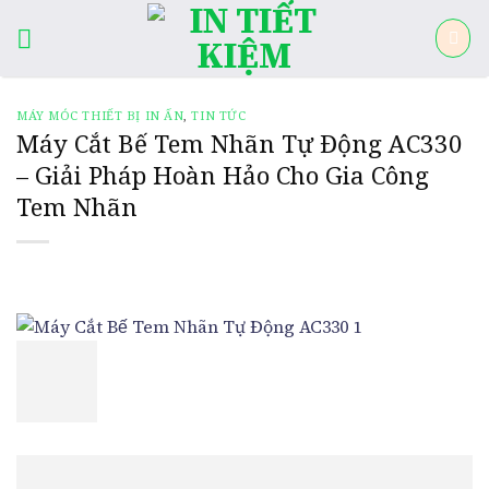
Skip
to
content
MÁY MÓC THIẾT BỊ IN ẤN
,
TIN TỨC
Máy Cắt Bế Tem Nhãn Tự Động AC330
– Giải Pháp Hoàn Hảo Cho Gia Công
Tem Nhãn