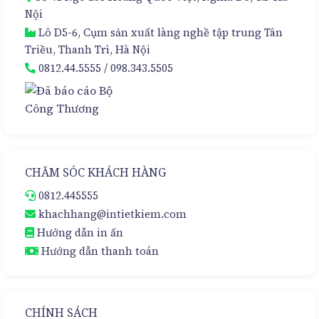
Hoàn
Nội
Hảo
Lô D5-6, Cụm sản xuất làng nghề tập trung Tân
Triều, Thanh Trì, Hà Nội
0812.44.5555
/
098.343.5505
CHĂM SÓC KHÁCH HÀNG
0812.445555
khachhang@intietkiem.com
Hướng dẫn in ấn
Hướng dẫn thanh toán
CHÍNH SÁCH