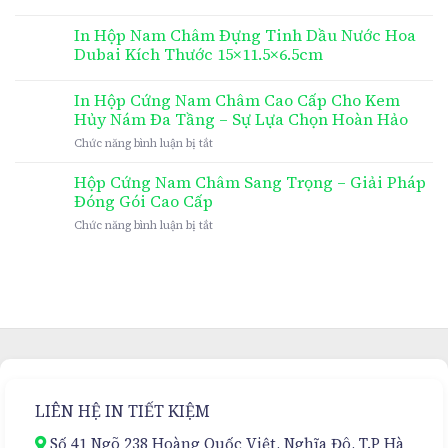
In Hộp Nam Châm Đựng Tinh Dầu Nước Hoa
Dubai Kích Thước 15×11.5×6.5cm
In Hộp Cứng Nam Châm Cao Cấp Cho Kem
Hủy Nám Đa Tầng – Sự Lựa Chọn Hoàn Hảo
ở
Chức năng bình luận bị tắt
In
Hộp
Hộp Cứng Nam Châm Sang Trọng – Giải Pháp
Cứng
Đóng Gói Cao Cấp
Nam
ở
Chức năng bình luận bị tắt
Châm
Hộp
Cao
Cứng
Cấp
Nam
Cho
Châm
Kem
Sang
Hủy
Trọng
Nám
–
Đa
Giải
Tầng
Pháp
–
Đóng
Sự
LIÊN HỆ IN TIẾT KIỆM
Gói
Lựa
Cao
Chọn
Số 41 Ngõ 238 Hoàng Quốc Việt, Nghĩa Đô, T.P Hà
Cấp