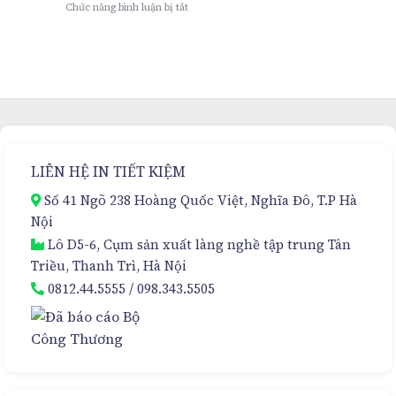
ở
Chức năng bình luận bị tắt
Châm
Hộp
Cao
Cứng
Cấp
Nam
Cho
Châm
Kem
Sang
Hủy
Trọng
Nám
–
Đa
Giải
Tầng
Pháp
–
Đóng
Sự
LIÊN HỆ IN TIẾT KIỆM
Gói
Lựa
Cao
Chọn
Số 41 Ngõ 238 Hoàng Quốc Việt, Nghĩa Đô, T.P Hà
Cấp
Hoàn
Nội
Hảo
Lô D5-6, Cụm sản xuất làng nghề tập trung Tân
Triều, Thanh Trì, Hà Nội
0812.44.5555
/
098.343.5505