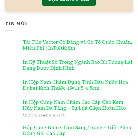
TIN MỚI
Tải File Vector Cờ Đảng và Cờ Tổ Quốc Chuẩn,
Miễn Phí | InTiếtKiệm
In Kỹ Thuật Số Trong Ngành Bao Bì: Tương Lai
Đang Được Định Hình
In Hộp Nam Châm Đựng Tinh Dầu Nước Hoa
Dubai Kích Thước 15×11.5×6.5cm
In Hộp Cứng Nam Châm Cao Cấp Cho Kem
Hủy Nám Đa Tầng – Sự Lựa Chọn Hoàn Hảo
ở
Chức năng bình luận bị tắt
In
Hộp
Hộp Cứng Nam Châm Sang Trọng – Giải Pháp
Cứng
Đóng Gói Cao Cấp
Nam