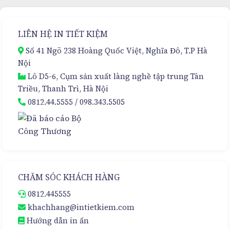
Đa
Giải
Tầng
Pháp
–
Đóng
Sự
LIÊN HỆ IN TIẾT KIỆM
Gói
Lựa
Cao
Chọn
Số 41 Ngõ 238 Hoàng Quốc Việt, Nghĩa Đô, T.P Hà
Cấp
Hoàn
Nội
Hảo
Lô D5-6, Cụm sản xuất làng nghề tập trung Tân
Triều, Thanh Trì, Hà Nội
0812.44.5555
/
098.343.5505
CHĂM SÓC KHÁCH HÀNG
0812.445555
khachhang@intietkiem.com
Hướng dẫn in ấn