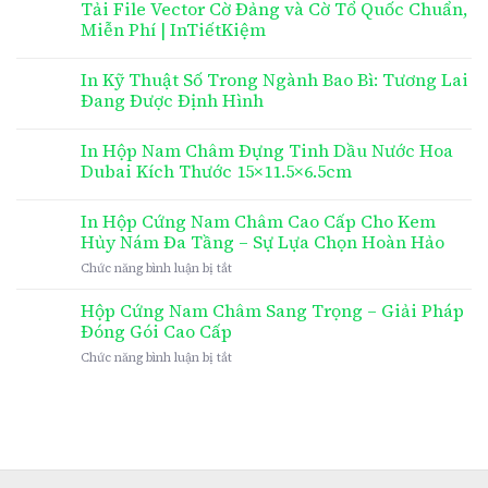
Tải File Vector Cờ Đảng và Cờ Tổ Quốc Chuẩn,
Miễn Phí | InTiếtKiệm
In Kỹ Thuật Số Trong Ngành Bao Bì: Tương Lai
Đang Được Định Hình
In Hộp Nam Châm Đựng Tinh Dầu Nước Hoa
Dubai Kích Thước 15×11.5×6.5cm
In Hộp Cứng Nam Châm Cao Cấp Cho Kem
Hủy Nám Đa Tầng – Sự Lựa Chọn Hoàn Hảo
ở
Chức năng bình luận bị tắt
In
Hộp
Hộp Cứng Nam Châm Sang Trọng – Giải Pháp
Cứng
Đóng Gói Cao Cấp
Nam
ở
Chức năng bình luận bị tắt
Châm
Hộp
Cao
Cứng
Cấp
Nam
Cho
Châm
Kem
Sang
Hủy
Trọng
Nám
–