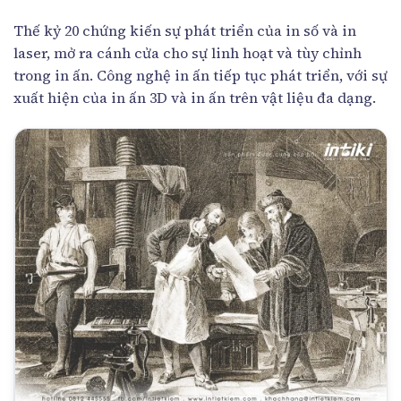
Thế kỷ 20 chứng kiến sự phát triển của in số và in
laser, mở ra cánh cửa cho sự linh hoạt và tùy chỉnh
trong in ấn. Công nghệ in ấn tiếp tục phát triển, với sự
xuất hiện của in ấn 3D và in ấn trên vật liệu đa dạng.