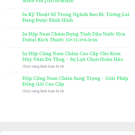
Miễn Phí | InTiếtKiệm
In Kỹ Thuật Số Trong Ngành Bao Bì: Tương Lai
Đang Được Định Hình
In Hộp Nam Châm Đựng Tinh Dầu Nước Hoa
Dubai Kích Thước 15×11.5×6.5cm
In Hộp Cứng Nam Châm Cao Cấp Cho Kem
Hủy Nám Đa Tầng – Sự Lựa Chọn Hoàn Hảo
ở
Chức năng bình luận bị tắt
In
Hộp
Hộp Cứng Nam Châm Sang Trọng – Giải Pháp
Cứng
Đóng Gói Cao Cấp
Nam
ở
Chức năng bình luận bị tắt
Châm
Hộp
Cao
Cứng
Cấp
Nam
Cho
Châm
Kem
Sang
Hủy
Trọng
Nám
–
Đa
Giải
Tầng