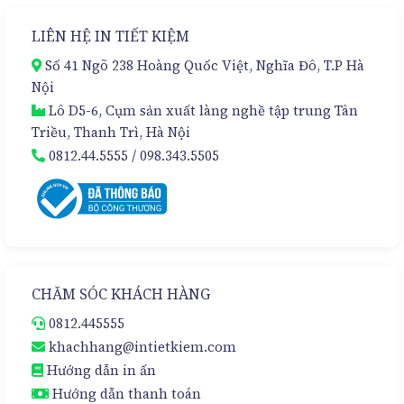
Pháp
–
Đóng
Sự
LIÊN HỆ IN TIẾT KIỆM
Gói
Lựa
Cao
Chọn
Số 41 Ngõ 238 Hoàng Quốc Việt, Nghĩa Đô, T.P Hà
Cấp
Hoàn
Nội
Hảo
Lô D5-6, Cụm sản xuất làng nghề tập trung Tân
Triều, Thanh Trì, Hà Nội
0812.44.5555
/
098.343.5505
CHĂM SÓC KHÁCH HÀNG
0812.445555
khachhang@intietkiem.com
Hướng dẫn in ấn
Hướng dẫn thanh toán