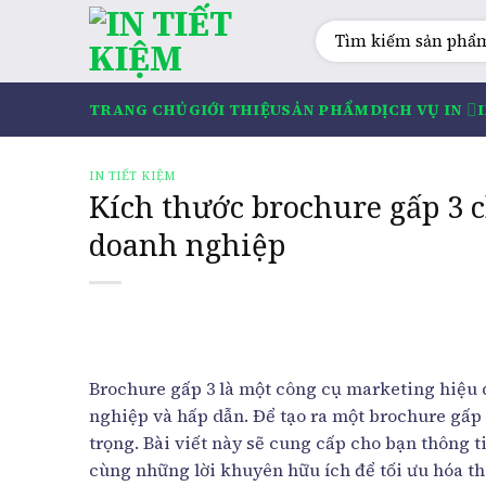
Skip
Tìm
to
kiếm:
content
TRANG CHỦ
GIỚI THIỆU
SẢN PHẨM
DỊCH VỤ IN
IN TIẾT KIỆM
Kích thước brochure gấp 3 
doanh nghiệp
Brochure gấp 3 là một công cụ marketing hiệu 
nghiệp và hấp dẫn. Để tạo ra một brochure gấp
trọng. Bài viết này sẽ cung cấp cho bạn thông t
cùng những lời khuyên hữu ích để tối ưu hóa thi