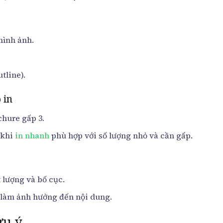
hình ảnh.
tline).
 in
chure gấp 3.
 khi
in nhanh
phù hợp với số lượng nhỏ và cần gấp.
 lượng và bố cục.
 làm ảnh hưởng đến nội dung.
ưu ý