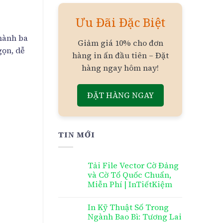
Ưu Đãi Đặc Biệt
thành ba
Giảm giá 10% cho đơn
gọn, dễ
hàng in ấn đầu tiên – Đặt
hàng ngay hôm nay!
ĐẶT HÀNG NGAY
TIN MỚI
Tải File Vector Cờ Đảng
và Cờ Tổ Quốc Chuẩn,
Miễn Phí | InTiếtKiệm
In Kỹ Thuật Số Trong
Ngành Bao Bì: Tương Lai