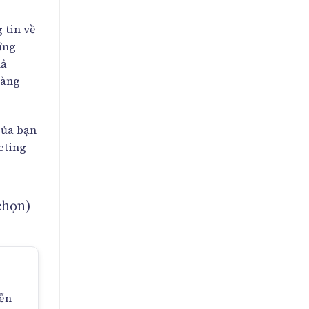
 tin về
ững
uả
hàng
của bạn
eting
 chọn)
yễn