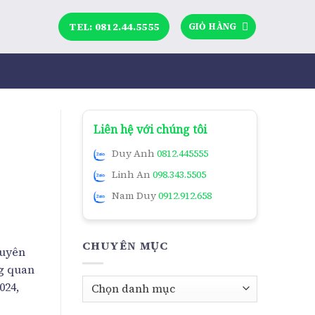
TEL: 0812.44.5555
GIỎ HÀNG
Liên hệ với chúng tôi
Duy Anh
0812.445555
Linh An
098.343.5505
Nam Duy
0912.912.658
CHUYÊN MỤC
huyên
ng quan
Chuyên
024,
mục