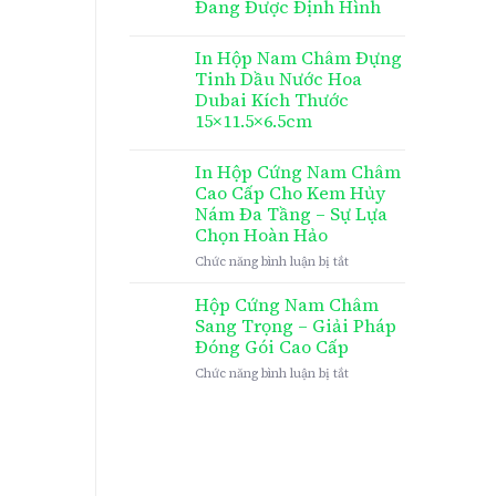
Đang Được Định Hình
In Hộp Nam Châm Đựng
Tinh Dầu Nước Hoa
Dubai Kích Thước
15×11.5×6.5cm
In Hộp Cứng Nam Châm
Cao Cấp Cho Kem Hủy
Nám Đa Tầng – Sự Lựa
Chọn Hoàn Hảo
ở
Chức năng bình luận bị tắt
In
Hộp
Hộp Cứng Nam Châm
Cứng
Sang Trọng – Giải Pháp
Nam
Đóng Gói Cao Cấp
Châm
ở
Chức năng bình luận bị tắt
Cao
Hộp
Cấp
Cứng
Cho
Nam
Kem
Châm
Hủy
Sang
Nám
Trọng
Đa