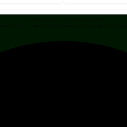
© 2010 - 2024 | CÔNG TY CỔ PHẦN IN ECOPRINT
MST: 0110272140 |
Số 36 ngõ 49 Trần Cung, Phường Nghĩa Tân, Quận Cầu