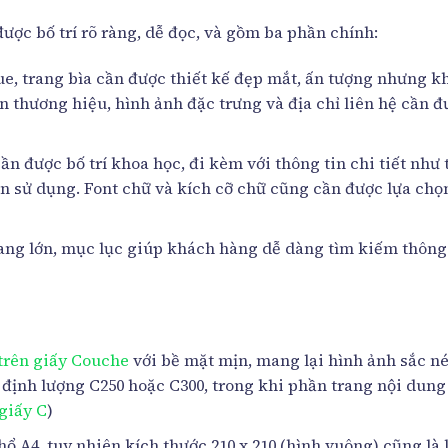
ợc bố trí rõ ràng, dễ đọc, và gồm ba phần chính:
gue, trang bìa cần được thiết kế đẹp mắt, ấn tượng nhưng 
ên thương hiệu, hình ảnh đặc trưng và địa chỉ liên hệ cần đ
n được bố trí khoa học, đi kèm với thông tin chi tiết như 
 sử dụng. Font chữ và kích cỡ chữ cũng cần được lựa chọ
rang lớn, mục lục giúp khách hàng dễ dàng tìm kiếm thông
 trên giấy Couche
với bề mặt mịn, mang lại hình ảnh sắc né
 định lượng C250 hoặc C300, trong khi phần trang nội dung
giấy C
)
hổ A4, tuy nhiên kích thước 210 x 210 (hình vuông) cũng là 