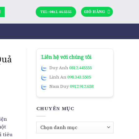
GIỎ HÀNG
TEL: 0812.44.5555
Quả
Liên hệ với chúng tôi
Duy Anh
0812.445555
Linh An
098.343.5505
Nam Duy
0912.912.658
CHUYÊN MỤC
iện
Chuyên
một
mục
 tiêu