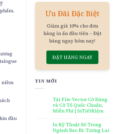
mỹ
ỹ phẩm.
Ưu Đãi Đặc Biệt
Giảm giá 10% cho đơn
hàng in ấn đầu tiên – Đặt
hàng ngay hôm nay!
thương
ĐẶT HÀNG NGAY
atalogue
TIN MỚI
g niềm
Tải File Vector Cờ Đảng
khách
và Cờ Tổ Quốc Chuẩn,
Miễn Phí | InTiếtKiệm
nhìn đầu
In Kỹ Thuật Số Trong
Ngành Bao Bì: Tương Lai