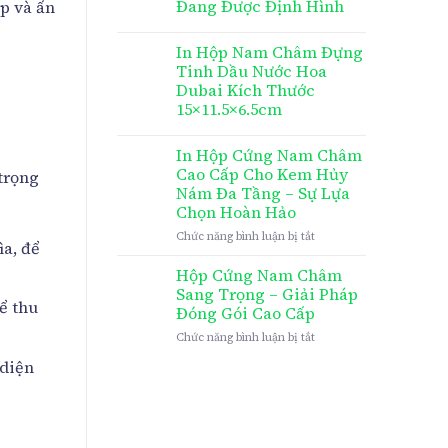
Đang Được Định Hình
ệp và ấn
In Hộp Nam Châm Đựng
Tinh Dầu Nước Hoa
Dubai Kích Thước
15×11.5×6.5cm
In Hộp Cứng Nam Châm
Cao Cấp Cho Kem Hủy
 trọng
Nám Đa Tầng – Sự Lựa
Chọn Hoàn Hảo
ở
Chức năng bình luận bị tắt
ìa, để
In
Hộp
Hộp Cứng Nam Châm
Cứng
Sang Trọng – Giải Pháp
Nam
ể thu
Đóng Gói Cao Cấp
Châm
ở
Chức năng bình luận bị tắt
Cao
Hộp
Cấp
 diện
Cứng
Cho
Nam
Kem
Châm
Hủy
Sang
Nám
Trọng
Đa