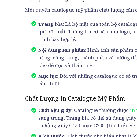
Một quyển catalogue mỹ phẩm chất lượng cần đư
Trang bìa
: Là bộ mặt của toàn bộ catalo
quá rối mắt. Thông tin cơ bản như logo, t
trình bày hợp lý.
Nội dung sản phẩm
: Hình ảnh sản phẩm cầ
năng, công dụng, thành phần và hướng dẫn
cho dễ đọc và thẩm mỹ.
Mục lục
: Đối với những catalogue có số t
cần thiết.
Chất Lượng In Catalogue Mỹ Phẩm
Chất liệu giấy
: Catalogue thường được
in
sang trọng. Trang bìa có thể sử dụng giấy
in bằng giấy C150 hoặc C200. (tìm hiểu về
Kích thước
: Kích thước phổ biến nhất là k