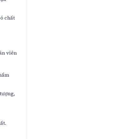
có chất
ân viên
phẩm
 tượng,
ất.