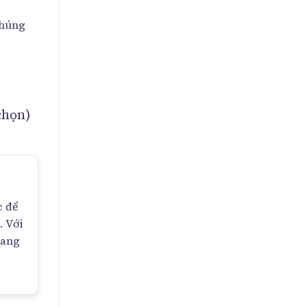
Chúng
 chọn)
c để
. Với
mang