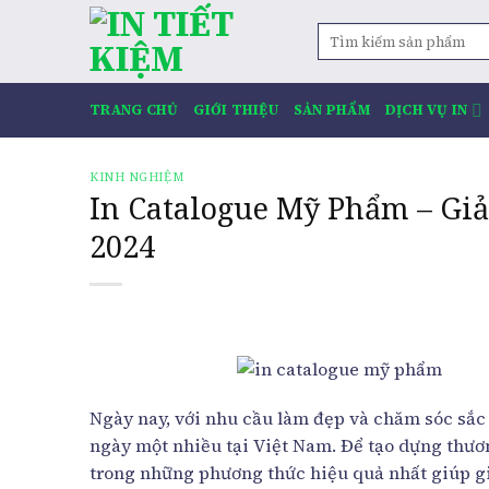
Skip
rocket
Tìm
to
kiếm:
content
TRANG CHỦ
GIỚI THIỆU
SẢN PHẨM
DỊCH VỤ IN
KINH NGHIỆM
In Catalogue Mỹ Phẩm – Gi
2024
Ngày nay, với nhu cầu làm đẹp và chăm sóc sắc
ngày một nhiều tại Việt Nam. Để tạo dựng thươ
trong những phương thức hiệu quả nhất giúp gi