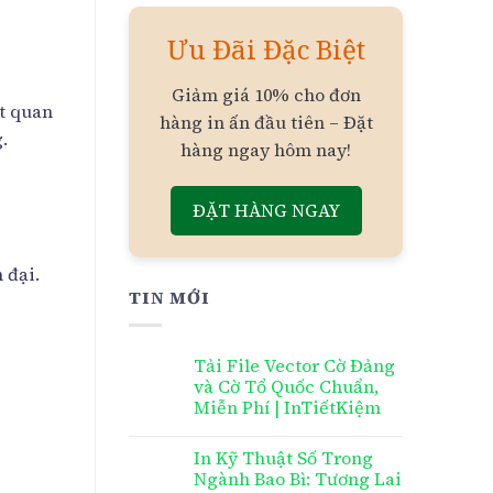
Ưu Đãi Đặc Biệt
Giảm giá 10% cho đơn
ất quan
hàng in ấn đầu tiên – Đặt
.
hàng ngay hôm nay!
ĐẶT HÀNG NGAY
 đại.
TIN MỚI
Tải File Vector Cờ Đảng
và Cờ Tổ Quốc Chuẩn,
Miễn Phí | InTiếtKiệm
In Kỹ Thuật Số Trong
Ngành Bao Bì: Tương Lai