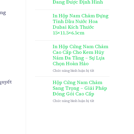
Đang Được Định Hình
ọng
In Hộp Nam Châm Đựng
Tinh Dầu Nước Hoa
Dubai Kích Thước
15×11.5×6.5cm
In Hộp Cứng Nam Châm
Cao Cấp Cho Kem Hủy
Nám Đa Tầng – Sự Lựa
Chọn Hoàn Hảo
ở
Chức năng bình luận bị tắt
In
Hộp
quyết
Hộp Cứng Nam Châm
Cứng
Sang Trọng – Giải Pháp
Nam
Đóng Gói Cao Cấp
Châm
ở
Chức năng bình luận bị tắt
Cao
Hộp
Cấp
Cứng
Cho
Nam
Kem
Châm
Hủy
Sang
Nám
Trọng
Đa