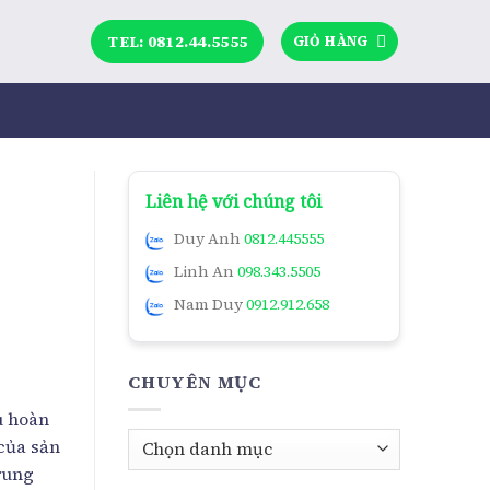
TEL: 0812.44.5555
GIỎ HÀNG
Liên hệ với chúng tôi
Duy Anh
0812.445555
Linh An
098.343.5505
Nam Duy
0912.912.658
CHUYÊN MỤC
u hoàn
Chuyên
 của sản
mục
rung