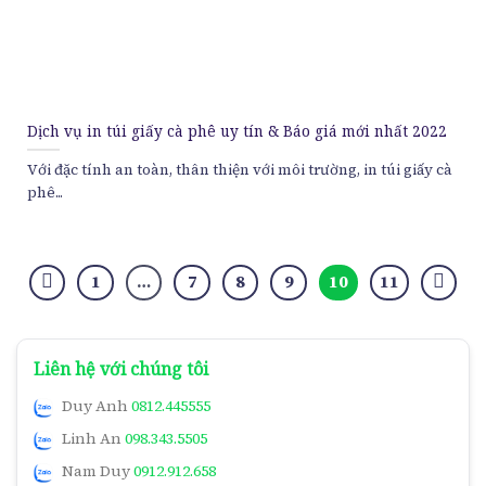
Dịch vụ in túi giấy cà phê uy tín & Báo giá mới nhất 2022
Với đặc tính an toàn, thân thiện với môi trường, in túi giấy cà
phê...
1
…
7
8
9
10
11
Liên hệ với chúng tôi
Duy Anh
0812.445555
Linh An
098.343.5505
Nam Duy
0912.912.658