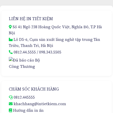
–
Đa
Giải
Tầng
Pháp
–
Đóng
Sự
LIÊN HỆ IN TIẾT KIỆM
Gói
Lựa
Cao
Chọn
Số 41 Ngõ 238 Hoàng Quốc Việt, Nghĩa Đô, T.P Hà
Cấp
Hoàn
Nội
Hảo
Lô D5-6, Cụm sản xuất làng nghề tập trung Tân
Triều, Thanh Trì, Hà Nội
0812.44.5555
/
098.343.5505
CHĂM SÓC KHÁCH HÀNG
0812.445555
khachhang@intietkiem.com
Hướng dẫn in ấn