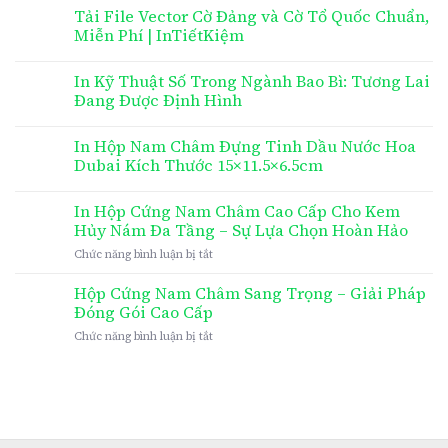
Tải File Vector Cờ Đảng và Cờ Tổ Quốc Chuẩn,
Miễn Phí | InTiếtKiệm
In Kỹ Thuật Số Trong Ngành Bao Bì: Tương Lai
Đang Được Định Hình
In Hộp Nam Châm Đựng Tinh Dầu Nước Hoa
Dubai Kích Thước 15×11.5×6.5cm
In Hộp Cứng Nam Châm Cao Cấp Cho Kem
Hủy Nám Đa Tầng – Sự Lựa Chọn Hoàn Hảo
ở
Chức năng bình luận bị tắt
In
Hộp
Hộp Cứng Nam Châm Sang Trọng – Giải Pháp
Cứng
Đóng Gói Cao Cấp
Nam
ở
Chức năng bình luận bị tắt
Châm
Hộp
Cao
Cứng
Cấp
Nam
Cho
Châm
Kem
Sang
Hủy
Trọng
Nám