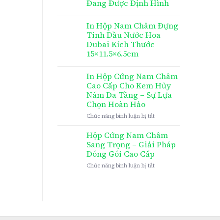
Đang Được Định Hình
In Hộp Nam Châm Đựng
Tinh Dầu Nước Hoa
Dubai Kích Thước
15×11.5×6.5cm
In Hộp Cứng Nam Châm
Cao Cấp Cho Kem Hủy
Nám Đa Tầng – Sự Lựa
Chọn Hoàn Hảo
ở
Chức năng bình luận bị tắt
In
Hộp
Hộp Cứng Nam Châm
Cứng
Sang Trọng – Giải Pháp
Nam
Đóng Gói Cao Cấp
Châm
ở
Chức năng bình luận bị tắt
Cao
Hộp
Cấp
Cứng
Cho
Nam
Kem
Châm
Hủy
Sang
Nám
Trọng
Đa