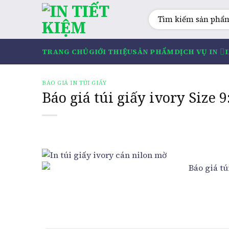
Skip
Tìm
to
kiếm:
content
TRANG CHỦ
GIỚI THIỆU
SẢN PHẨM
DỊCH VỤ IN
BÁO GIÁ IN TÚI GIẤY
Báo giá túi giấy ivory Size