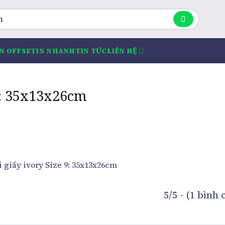
IN OFFSET
IN NHANH
TIN TỨC
LIÊN HỆ
 9: 35x13x26cm
5/5 - (1 bình