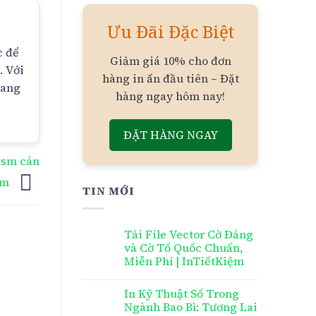
Ưu Đãi Đặc Biệt
c để
Giảm giá 10% cho đơn
. Với
hàng in ấn đầu tiên – Đặt
mang
hàng ngay hôm nay!
ĐẶT HÀNG NGAY
0gsm cán
am
TIN MỚI
Tải File Vector Cờ Đảng
và Cờ Tổ Quốc Chuẩn,
Miễn Phí | InTiếtKiệm
In Kỹ Thuật Số Trong
Ngành Bao Bì: Tương Lai