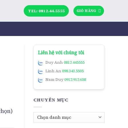
TEL: 0812.44.5555
GIỎ HÀNG
Liên hệ với chúng tôi
Duy Anh
0812.445555
Linh An
098.343.5505
Nam Duy
0912.912.658
CHUYÊN MỤC
 chọn)
Chuyên
mục