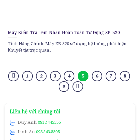
Máy Kiểm Tra Tem Nhãn Hoàn Toàn Tự Động ZB-320
Tính Năng Chính: Máy ZB-320 sử dụng hệ thống phát hiện
khuyết tật trực quan...
1
2
3
4
5
6
7
8
9
Liên hệ với chúng tôi
Duy Anh
0812.445555
Linh An
098.343.5505