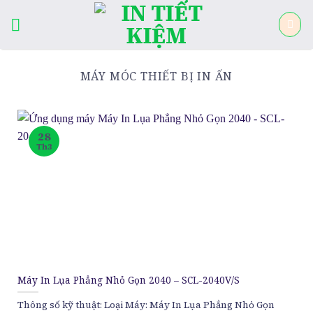
Skip
to
content
MÁY MÓC THIẾT BỊ IN ẤN
28
Th3
Máy In Lụa Phẳng Nhỏ Gọn 2040 – SCL-2040V/S
Thông số kỹ thuật: Loại Máy: Máy In Lụa Phẳng Nhỏ Gọn