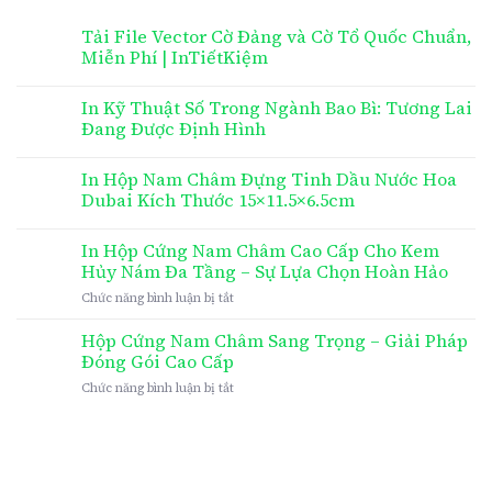
Tải File Vector Cờ Đảng và Cờ Tổ Quốc Chuẩn,
Miễn Phí | InTiếtKiệm
In Kỹ Thuật Số Trong Ngành Bao Bì: Tương Lai
Đang Được Định Hình
In Hộp Nam Châm Đựng Tinh Dầu Nước Hoa
Dubai Kích Thước 15×11.5×6.5cm
In Hộp Cứng Nam Châm Cao Cấp Cho Kem
Hủy Nám Đa Tầng – Sự Lựa Chọn Hoàn Hảo
ở
Chức năng bình luận bị tắt
In
Hộp
Hộp Cứng Nam Châm Sang Trọng – Giải Pháp
Cứng
Đóng Gói Cao Cấp
Nam
ở
Chức năng bình luận bị tắt
Châm
Hộp
Cao
Cứng
Cấp
Nam
Cho
Châm
Kem
Sang
Hủy