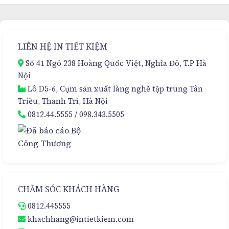
Trọng
Nám
–
Đa
Giải
Tầng
Pháp
–
Đóng
Sự
LIÊN HỆ IN TIẾT KIỆM
Gói
Lựa
Cao
Chọn
Số 41 Ngõ 238 Hoàng Quốc Việt, Nghĩa Đô, T.P Hà
Cấp
Hoàn
Nội
Hảo
Lô D5-6, Cụm sản xuất làng nghề tập trung Tân
Triều, Thanh Trì, Hà Nội
0812.44.5555
/
098.343.5505
CHĂM SÓC KHÁCH HÀNG
0812.445555
khachhang@intietkiem.com