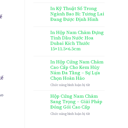
In Kỹ Thuật Số Trong
Ngành Bao Bì: Tương Lai
ế
Đang Được Định Hình
In Hộp Nam Châm Đựng
.
Tinh Dầu Nước Hoa
Dubai Kích Thước
15×11.5×6.5cm
In Hộp Cứng Nam Châm
Cao Cấp Cho Kem Hủy
Nám Đa Tầng – Sự Lựa
kế
Chọn Hoàn Hảo
ở
Chức năng bình luận bị tắt
In
Hộp
ho
Hộp Cứng Nam Châm
Cứng
Sang Trọng – Giải Pháp
Nam
Đóng Gói Cao Cấp
Châm
ở
Chức năng bình luận bị tắt
Cao
Hộp
Cấp
Cứng
Cho