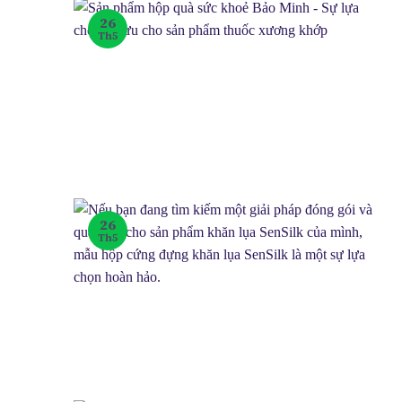
26
Th5
26
Th5