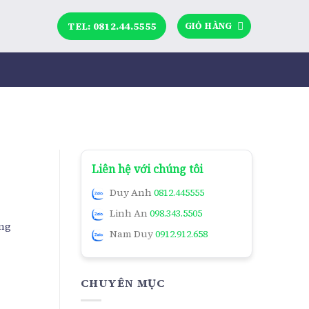
TEL: 0812.44.5555
GIỎ HÀNG
Liên hệ với chúng tôi
Duy Anh
0812.445555
Linh An
098.343.5505
àng
Nam Duy
0912.912.658
CHUYÊN MỤC