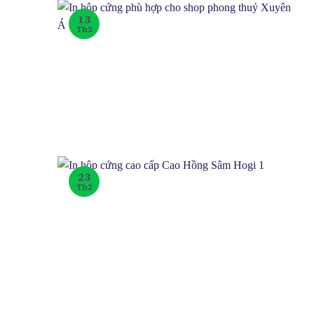
13
Th3
23
Th2