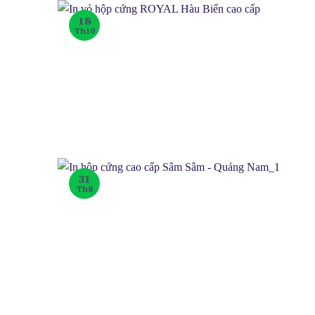
18
Th10
31
Th8