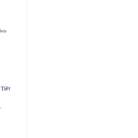
đen
 Tiết
.