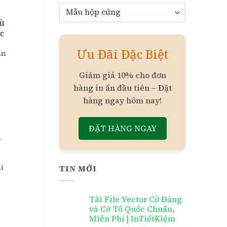
Chuyên
mục
hù
c
Ưu Đãi Đặc Biệt
ản
Giảm giá 10% cho đơn
hàng in ấn đầu tiên – Đặt
hàng ngay hôm nay!
ĐẶT HÀNG NGAY
n
i
TIN MỚI
Tải File Vector Cờ Đảng
và Cờ Tổ Quốc Chuẩn,
Miễn Phí | InTiếtKiệm