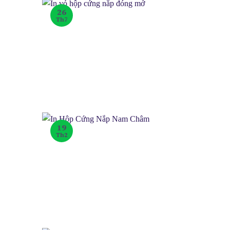
26
Th7
19
Th2