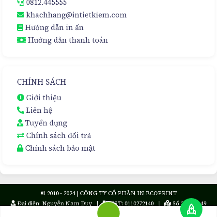
0812.445555
khachhang@intietkiem.com
Hướng dẫn in ấn
Hướng dẫn thanh toán
CHÍNH SÁCH
Giới thiệu
Liên hệ
Tuyển dụng
Chính sách đổi trả
Chính sách bảo mật
© 2010 - 2024 | CÔNG TY CỔ PHẦN IN ECOPRINT
Đại diện: Nguyễn Nam Duy |
MST: 0110272140 |
Số 36 ngõ 49
rocket
Trần Cung, Phường Nghĩa Tân, Quận Cầu Giấy, Thành phố Hà Nội, Việt