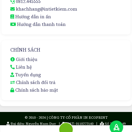
0812.445555
khachhang@intietkiem.com
Hướng dẫn in ấn
Hướng dẫn thanh toán
CHÍNH SÁCH
Giới thiệu
Liên hệ
Tuyển dụng
Chính sách đổi trả
Chính sách bảo mật
© 2010 - 2024 | CÔNG TY CỔ PHẦN IN ECOPRINT
Đại diện: Nguyễn Nam Duy |
MST: 0110272140 |
Số 36 ngõ 49
rocket
Trần Cung, Phường Nghĩa Tân, Quận Cầu Giấy, Thành phố Hà Nội, Việt