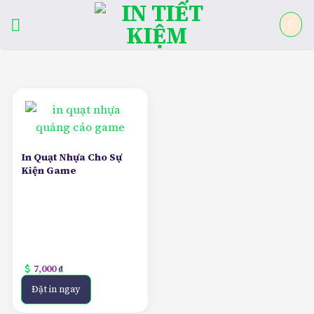
Skip
to
content
In Quạt Nhựa Cho Sự
Kiện Game
attach_money
7,000
₫
Đặt in ngay