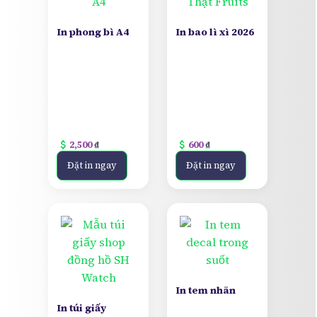
In phong bì A4
In bao lì xì 2026
attach_money
attach_money
2,500
₫
600
₫
Đặt in ngay
Đặt in ngay
In tem nhãn
In túi giấy