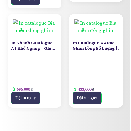
In Nhanh Catalogue
In Catalogue A4 Dọc,
A4 Khổ Ngang – Ghim
Ghim Lồng Số Lượng Ít
Lồng – Số Lượng Ít
attach_money
attach_money
696,000
₫
433,000
₫
Đặt in ngay
Đặt in ngay