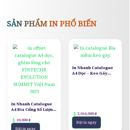
SẢN PHẨM IN PHỔ BIẾN
In Nhanh Catalogue
A4 Dọc – Keo Gáy
Vuông, Giấy Bìa Mềm
Số Lượng Ít
In Nhanh Catalogue
A4 Bìa Cứng Số Lượng
attach_money
2,016,000
₫
Ít
attach_money
10,000
₫
Đặt in ngay
Đặt in ngay