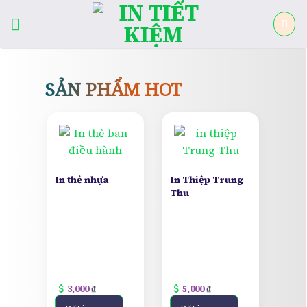
Skip
to
content
SẢN PHẨM
HOT
In thẻ nhựa
In Thiệp Trung
Thu
attach_money
attach_money
3,000
₫
5,000
₫