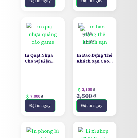
Đặt in ngay
Đặt in ngay
In Quạt Nhựa
In Bao Đựng Thẻ
Cho Sự Kiện
Khách Sạn Cao
Game
Cấp
attach_money
2,100
₫
2,500
₫
attach_money
7,000
₫
Đặt in ngay
Đặt in ngay